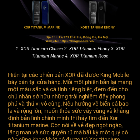
1. XOR Titanium Classic 2. XOR Titanium Ebony 3. XOR
Titanium Marine 4. XOR Titanium Rose
Hiện tại các phiên bản XOR đã được King Mobile
bày bán tại cửa hàng. Mỗi một phiên bản lại mang
một màu sắc và cá tính riêng biệt, đem đến cho
chủ nhân sở hữu những trải nghiệm đầy phong
phú và thú vị vô cùng. Nếu hướng về biển cả bao
la và rộng lớn, muốn thỏa sức vẫy vùng và khẳng
định bản lĩnh chính mình thì hãy tìm đến Xor
titanium marine. Còn nói về vẻ đẹp ngọt ngào,
lãng mạn và sức quyến rũ mà bất kỳ một quý cô
nào cũng khao khát có được thì Xor titanium