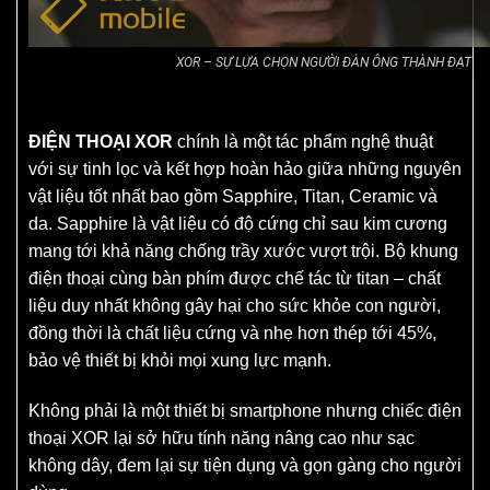
XOR – SỰ LỰA CHỌN NGƯỜI ĐÀN ÔNG THÀNH ĐẠT
ĐIỆN THOẠI XOR
chính là một tác phẩm nghệ thuật
với sự tinh lọc và kết hợp hoàn hảo giữa những nguyên
vật liệu tốt nhất bao gồm Sapphire, Titan, Ceramic và
da. Sapphire là vật liệu có độ cứng chỉ sau kim cương
mang tới khả năng chống trầy xước vượt trội. Bộ khung
điện thoại cùng bàn phím được chế tác từ titan – chất
liệu duy nhất không gây hại cho sức khỏe con người,
đồng thời là chất liệu cứng và nhẹ hơn thép tới 45%,
bảo vệ thiết bị khỏi mọi xung lực mạnh.
Không phải là một thiết bị smartphone nhưng chiếc điện
thoại XOR lại sở hữu tính năng nâng cao như sạc
không dây, đem lại sự tiện dụng và gọn gàng cho người