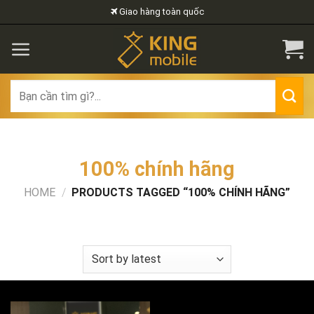
Skip
Giao hàng toàn quốc
to
content
Search
for:
100% chính hãng
HOME
/
PRODUCTS TAGGED “100% CHÍNH HÃNG”
FILTER