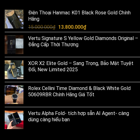
Điện Thoại Hanmac K01 Black Rose Gold Chính
Hãng
Original
Current
15.000.000
₫
13.800.000
₫
price
price
Vertu Signature S Yellow Gold Diamonds Original –
was:
is:
Đẳng Cấp Thời Thượng
15.000.000₫.
13.800.000₫.
XOR X2 Elite Gold – Sang Trọng, Bảo Mật Tuyệt
Đối, New Limited 2025
Rolex Cellini Time Diamond & Black White Gold
50609RBR Chính Hãng Giá Tốt
Vertu Alpha Fold- tích hợp sẵn AI Agent- càng
dùng càng hiểu bạn