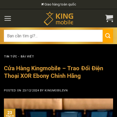
Skip
Giao hàng toàn quốc
to
content
Search
for:
TIN TỨC - BÀI VIẾT
Cửa Hàng Kingmobile – Trao Đổi Điện
Thoại XOR Ebony Chính Hãng
POSTED ON
23/12/2024
BY
KINGMOBILEVN
23
Th12