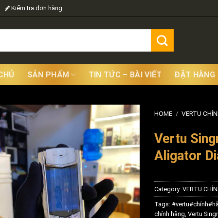
Kiểm tra đơn hàng
CHỦ
SẢN PHẨM
TIN TỨC – BÀI VIẾT
ĐẶT HÀNG
HOME
/
VERTU CHÍ
Vertu Sing
Aligator 
Category:
VERTU CHÍ
Tags:
#vertu#chính#h
chính hãng
,
Vertu Sing