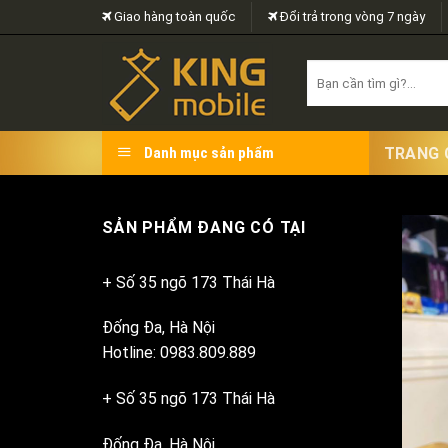
Skip
Giao hàng toàn quốc
Đổi trả trong vòng 7 ngày
to
content
Search
for:
TRANG 
Danh mục sản phẩm
SẢN PHẨM ĐANG CÓ TẠI
+ Số 35 ngõ 173 Thái Hà
Đống Đa, Hà Nội
Hotline: 0983.809.889
+ Số 35 ngõ 173 Thái Hà
Đống Đa, Hà Nội