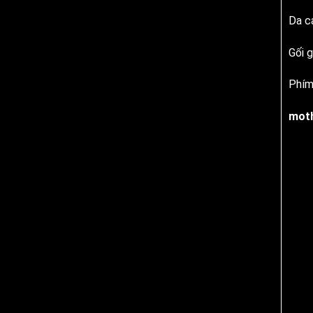
Da c
Gối 
Phím
moth