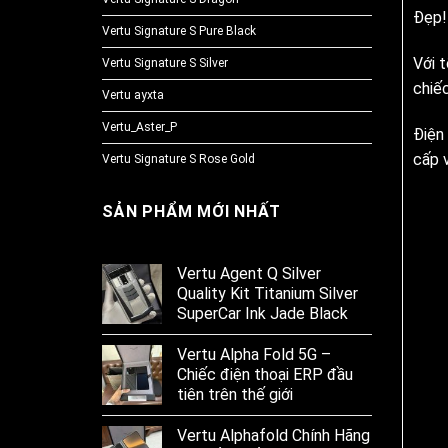
Đẹp! 
Vertu Signature S Pure Black
Với t
Vertu Signature S Silver
chiếc
Vertu ayxta
Vertu_Aster_P
Điện
cấp v
Vertu Signature S Rose Gold
SẢN PHẨM MỚI NHẤT
Vertu Agent Q Silver
Quality Kit Titanium Silver
SuperCar Ink Jade Black
Vertu Alpha Fold 5G –
Chiếc điện thoại ERP đầu
tiên trên thế giới
Vertu Alphafold Chính Hãng