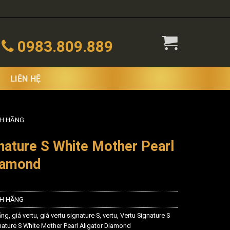
0983.809.889
LIÊN HỆ
NH HÃNG
nature S White Mother Pearl
Diamond
NH HÃNG
ãng
,
giá vertu
,
giá vertu signature S
,
vertu
,
Vertu Signature S
nature S White Mother Pearl Aligator Diamond