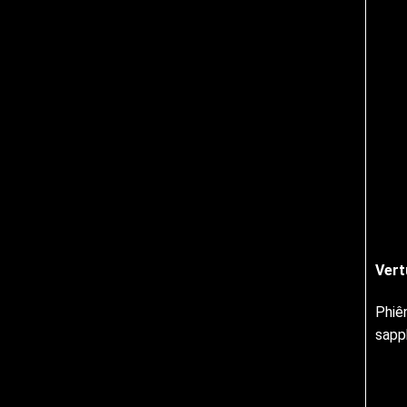
Vert
Phiê
sapp