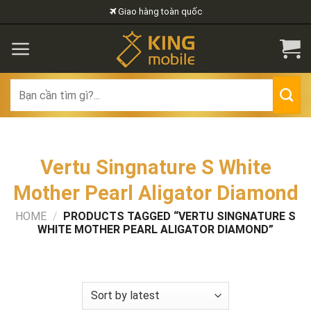
Skip
Giao hàng toàn quốc
to
content
Search
for:
Vertu Singnature S White
Mother Pearl Aligator Diamond
HOME
/
PRODUCTS TAGGED “VERTU SINGNATURE S
WHITE MOTHER PEARL ALIGATOR DIAMOND”
FILTER