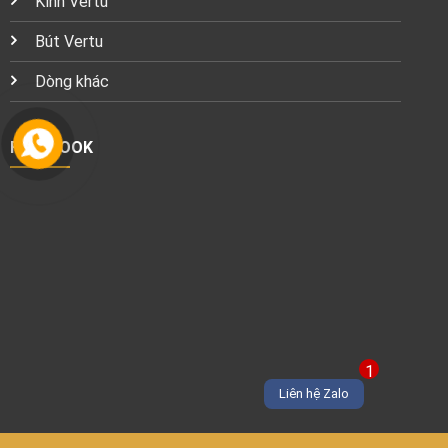
Kính Vertu
Bút Vertu
Dòng khác
FACEBOOK
1
Liên hệ Zalo