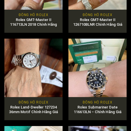
ĐỒNG HỒ ROLEX
ĐỒNG HỒ ROLEX
Rolex GMT-Master II
Rolex GMT-Master II
116713LN 2018 Chính Hãng
126710BLNR Chính Hãng Giá
Giá Tốt Nhất
Tốt Nhất
ĐỒNG HỒ ROLEX
ĐỒNG HỒ ROLEX
Rolex Land-Dweller 127234
Rolex Submariner Date
36mm Motif Chính Hãng Giá
116613LN – Chính Hãng Giá
Tốt
Tốt Nhất Thị Trường