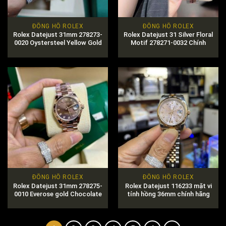
ĐỒNG HỒ ROLEX
ĐỒNG HỒ ROLEX
Rolex Datejust 31mm 278273-
Rolex Datejust 31 Silver Floral
0020 Oystersteel Yellow Gold
Motif 278271-0032 Chính
Diamond Chính Hãng
Hãng Giá Siêu Tốt
ĐỒNG HỒ ROLEX
ĐỒNG HỒ ROLEX
Rolex Datejust 31mm 278275-
Rolex Datejust 116233 mặt vi
0010 Everose gold Chocolate
tính hồng 36mm chính hãng
Chính Hãng Giá Tốt Nhất
giá tốt nhất thị trường