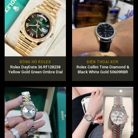
ĐỒNG HỒ ROLEX
ĐIỆN THOẠI XOR
Rolex DayDate 36 Rf128238
Rolex Cellini Time Diamond &
Yellow Gold Green Ombre Dial
Black White Gold 50609RBR
Chính Hãng Giá Tốt