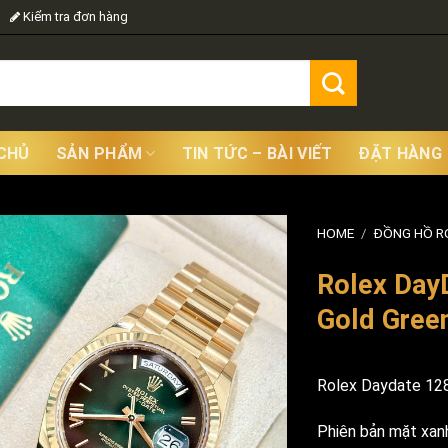
Kiểm tra đơn hàng
CHỦ
SẢN PHẨM
TIN TỨC – BÀI VIẾT
ĐẶT HÀNG
HOME
/
ĐỒNG HỒ R
Rolex Day
Gold Gree
Rolex Daydate 1
Phiên bản mặt xanh 