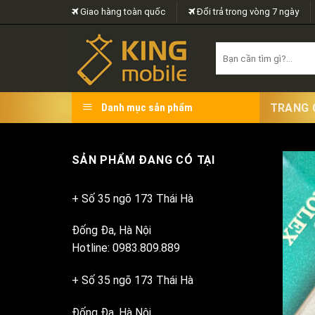
Skip
Giao hàng toàn quốc
Đổi trả trong vòng 7 ngày
to
content
Search
for:
TRANG 
Danh mục sản phẩm
SẢN PHẨM ĐANG CÓ TẠI
+ Số 35 ngõ 173 Thái Hà
Đống Đa, Hà Nội
Hotline: 0983.809.889
+ Số 35 ngõ 173 Thái Hà
Đống Đa, Hà Nội