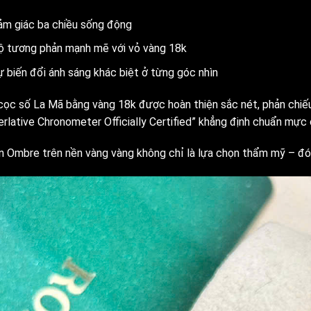
ảm giác ba chiều sống động
ộ tương phản mạnh mẽ với vỏ vàng 18k
ự biến đổi ánh sáng khác biệt ở từng góc nhìn
cọc số La Mã bằng vàng 18k được hoàn thiện sắc nét, phản chiếu 
erlative Chronometer Officially Certified” khẳng định chuẩn mực 
n Ombre trên nền vàng vàng không chỉ là lựa chọn thẩm mỹ – đó l