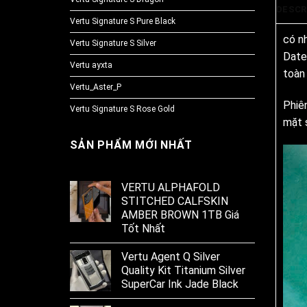
DESCR
Vertu Signature S Pure Black
có n
Vertu Signature S Silver
Date
Vertu ayxta
toàn
Vertu_Aster_P
Phiê
Vertu Signature S Rose Gold
mặt 
SẢN PHẨM MỚI NHẤT
VERTU ALPHAFOLD
STITCHED CALFSKIN
AMBER BROWN 1TB Giá
Tốt Nhất
Vertu Agent Q Silver
Quality Kit Titanium Silver
SuperCar Ink Jade Black