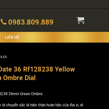
0983.809.889
LIÊN HỆ
OLEX
Date 36 Rf128238 Yellow
n Ombre Dial
28238 36mm Green Ombre
lá chuyển sắc là hiện thân hoàn hảo của địa vị, di