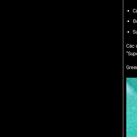
C
Đ
S
Các 
“Sup
Gree