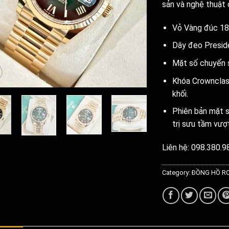
sản và nghệ thuật 
Vỏ Vàng đúc 1
Dây đeo Presid
Mặt số chuyển sắ
Khóa Crownclasp
khối.
Phiên bản mặt s
trị sưu tầm vượt
Liên hệ: 098.380.9
Category:
ĐỒNG HỒ R