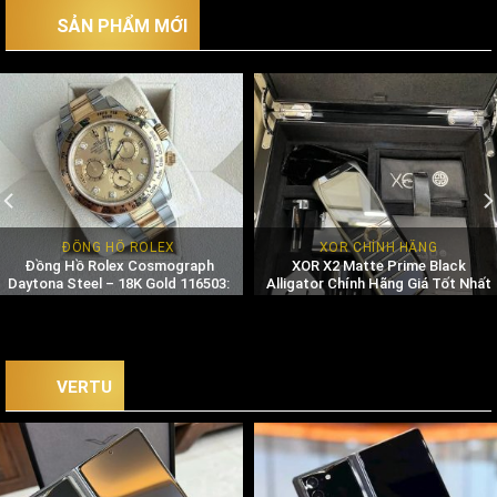
SẢN PHẨM MỚI
ĐỒNG HỒ ROLEX
XOR CHÍNH HÃNG
Đồng Hồ Rolex Cosmograph
XOR X2 Matte Prime Black
Daytona Steel – 18K Gold 116503:
Alligator Chính Hãng Giá Tốt Nhất
Giá Trị Bền Vững Vượt Thời Gian
Thị Trường
VERTU