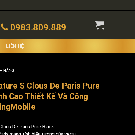
0983.809.889
LIÊN HỆ
NH HÃNG
ature S Clous De Paris Pure
nh Cao Thiết Kế Và Công
ingMobile
Clous De Paris Pure Black
aris mang tính biểu tượng của vertu