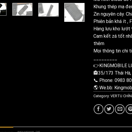
Khung thép mạ đen
Zin nguyên cây. Ch
Phiên bản khá ít , 
Hàng lưu kho lướt
Cam kết zá tốt nhấ
thêm
Mọi thông tin chi ti
_________
👉KINGMOBILE L
🏤35/173 Thái Hà,
📞 Phone: 0983 80
🌎 We.bb: Kingmobi
Category:
VERTU CHÍ