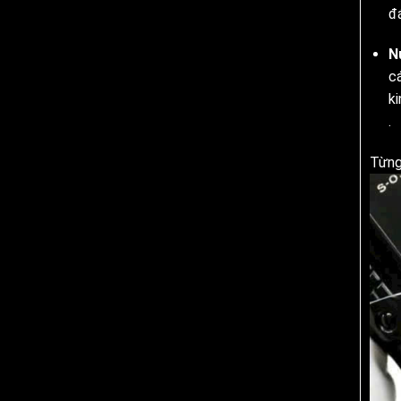
đá
N
c
k
.
Từng