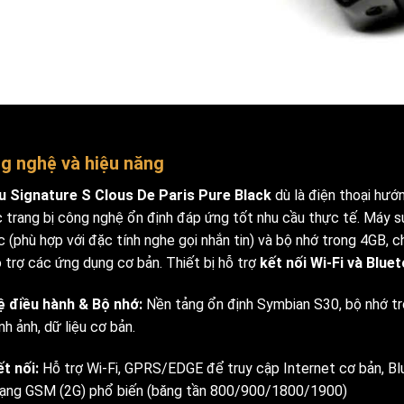
g nghệ và hiệu năng
u Signature S Clous De Paris Pure Black
dù là điện thoại hướ
 trang bị công nghệ ổn định đáp ứng tốt nhu cầu thực tế. Máy 
c (phù hợp với đặc tính nghe gọi nhắn tin) và bộ nhớ trong 4GB, 
ỗ trợ các ứng dụng cơ bản. Thiết bị hỗ trợ
kết nối Wi-Fi và Blue
ệ điều hành & Bộ nhớ:
Nền tảng ổn định Symbian S30, bộ nhớ tro
nh ảnh, dữ liệu cơ bản.
ết nối:
Hỗ trợ Wi-Fi, GPRS/EDGE để truy cập Internet cơ bản, Bl
ạng GSM (2G) phổ biến (băng tần 800/900/1800/1900)