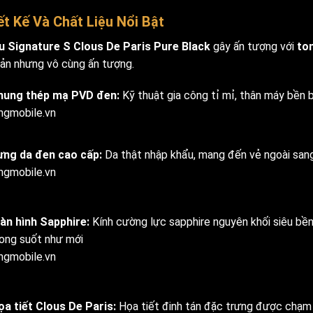
ết Kế Và Chất Liệu Nổi Bật
u Signature S Clous De Paris Pure Black
gây ấn tượng với
to
giản nhưng vô cùng ấn tượng.
hung thép mạ PVD đen:
Kỹ thuật gia công tỉ mỉ, thân máy bền 
ingmobile.vn
ưng da đen cao cấp:
Da thật nhập khẩu, mang đến vẻ ngoài san
ingmobile.vn
àn hình Sapphire:
Kính cường lực sapphire nguyên khối siêu bền,
rong suốt như mới
ingmobile.vn
ọa tiết Clous De Paris:
Họa tiết đinh tán đặc trưng được chạm 