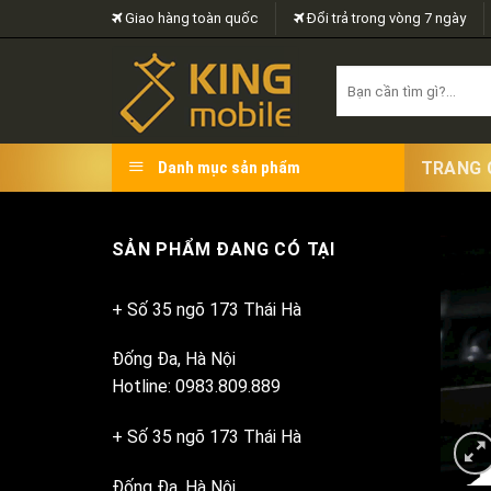
Skip
Giao hàng toàn quốc
Đổi trả trong vòng 7 ngày
to
content
Search
for:
TRANG 
Danh mục sản phẩm
SẢN PHẨM ĐANG CÓ TẠI
+ Số 35 ngõ 173 Thái Hà
Đống Đa, Hà Nội
Hotline: 0983.809.889
+ Số 35 ngõ 173 Thái Hà
Đống Đa, Hà Nội