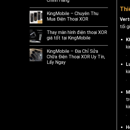
Chính Hãng
Thi
KingMobile – Chuyên Thu
Mua Điện Thoại XOR
Vert
tối 
Thay màn hình điện thoại XOR
giá tốt tại KingMobile
K
k
KingMobile – Địa Chỉ Sửa
.
Chữa Điện Thoại XOR Uy Tín,
Lấy Ngay
L
k
.
M
t
k
.
H