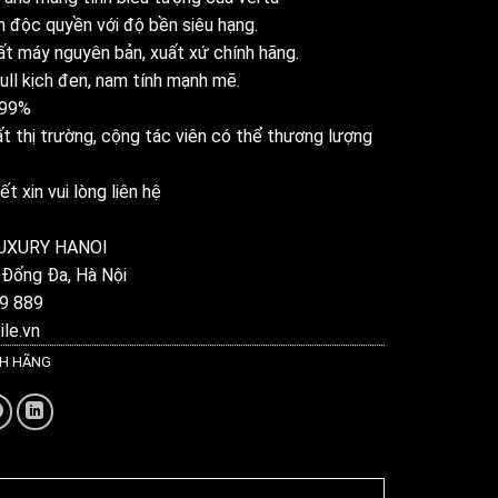
 độc quyền với độ bền siêu hạng.
ất máy nguyên bản, xuất xứ chính hãng.
Full kịch đen, nam tính mạnh mẽ.
 99%
t thị trường, cộng tác viên có thể thương lượng
ết xin vui lòng liên hệ
UXURY HANOI
 Đống Đa, Hà Nội
9 889
le.vn
NH HÃNG