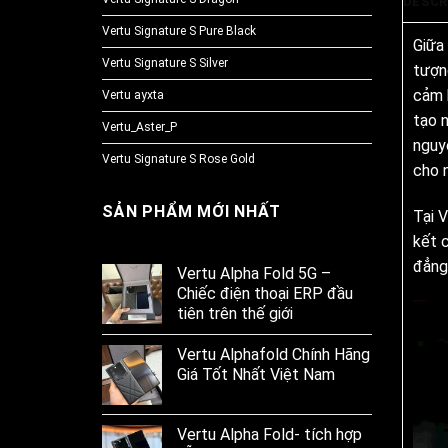
DESCR
Vertu Signature S Pure Black
Giữa
Vertu Signature S Silver
tượn
cảm 
Vertu ayxta
tạo 
Vertu_Aster_P
nguyê
Vertu Signature S Rose Gold
cho 
SẢN PHẨM MỚI NHẤT
Tại 
kết 
đẳng
Vertu Alpha Fold 5G –
Chiếc điện thoại ERP đầu
tiên trên thế giới
Vertu Alphafold Chính Hãng
Giá Tốt Nhất Việt Nam
Vertu Alpha Fold- tích hợp