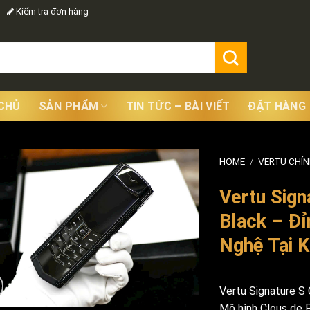
Kiểm tra đơn hàng
CHỦ
SẢN PHẨM
TIN TỨC – BÀI VIẾT
ĐẶT HÀNG
HOME
/
VERTU CHÍ
Vertu Sign
Black – Đỉ
Nghệ Tại K
Vertu Signature S 
Mô hình Clous de P