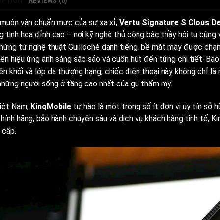
IPTION
REVIEWS (0)
 muôn vàn chuẩn mực của sự xa xỉ,
Vertu Signature S Clous De
g tinh hoa đỉnh cao – nơi kỹ nghệ thủ công bậc thầy hội tụ cùng
hứng từ nghệ thuật Guilloché danh tiếng, bề mặt máy được chạm 
nên hiệu ứng ánh sáng sắc sảo và cuốn hút đến từng chi tiết. Bao
n khối và lớp da thượng hạng, chiếc điện thoại này không chỉ là 
những người sống ở tầng cao nhất của gu thẩm mỹ.
Việt Nam,
KingMobile
tự hào là một trong số ít đơn vị uy tín sở 
chính hãng, bảo hành chuyên sâu và dịch vụ khách hàng tinh tế, 
 cấp.