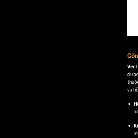
Côn
Vert
được
thuộ
và h
H
hì
K
m