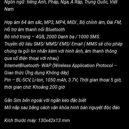
Ngôn ngữ: tiếng Anh, Pháp, Nga, Ả Rập, Trung Quốc, Việt
Nam
Hợp âm 64 âm sắc, MP3, MP4, MIDI , Bộ chỉnh âm, Đài FM,
Hỗ trợ âm thanh nổi Bluetooth
Bộ nhớ trong – 4GB, 2000 Danh bạ / 1000 SMS.
Truyền dữ liệu SMS/ MMS/ EMS/ Email ( MMS sẽ cho phép
chúng ta gửi tin nhắn kèm với hình ảnh, âm thanh thông
qua số điện thoại với nhau)
InternetBluetooth- WAP (Wireless Application Protocol –
Giao thức Ứng dụng Không dây)
Pin – BL-5CV, Li-Ion, 1050 mAh, 3.7V; Thời gian thoại 5 giờ,
thời gian chờ: Khoảng 200 giờ
Gắn Sim bên ngoài với ngăn kéo đặc biệt
Mở nắp sau bằng cách vặn khóa hình bán nguyệt độc đáo
Kích thước máy: 130x42x13 mm