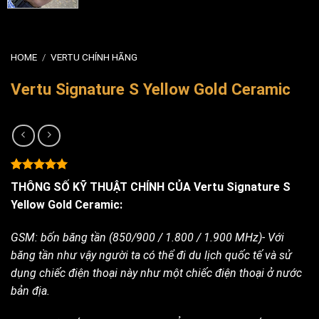
HOME
/
VERTU CHÍNH HÃNG
Vertu Signature S Yellow Gold Ceramic
Rated
5
5.00
THÔNG SỐ KỸ THUẬT CHÍNH CỦA Vertu Signature S
out of 5
based on
Yellow Gold Ceramic:
customer
ratings
GSM: bốn băng tần (850/900 / 1.800 / 1.900 MHz)- Với
băng tần như vậy người ta có thể đi du lịch quốc tế và sử
dụng chiếc điện thoại này như một chiếc điện thoại ở nước
bản địa.