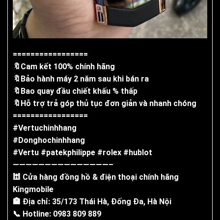
=================
🔖
Cam kết 100% chính hãng
🔖
Bảo hành máy 2 năm sau khi bán ra
🔖
Bao quay đầu chiết khấu % thấp
🔖
Hỗ trợ trả góp thủ tục đơn giản và nhanh chóng
=================
#
Vertuchinhhang
#
Donghochinhhang
#
Vertu
#
patekphilippe
#
rolex
#
hublot
———————————————–
🕍
Cửa hàng đồng hồ & điện thoại chính hãng
Kingmobile
🏣
Địa chỉ: 35/173 Thái Hà, Đống Đa, Hà Nội
📞
Hotline: 0983 809 889