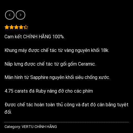
Rated
6
Cam kết CHÍNH HÃNG 100%.
4.33
out
of 5
based on
Khung máy được chế tác từ vàng nguyên khối 18k.
customer
ratings
Nắp lưng được chế tác từ gối gốm Ceramic.
Màn hình từ Sapphire nguyên khối siêu chống xước.
4.75 carats đá Ruby nâng đỡ cho các phím
Được chế tác hoàn toàn thủ công và đạt độ cân bằng tuyệt
đối.
Category:
VERTU CHÍNH HÃNG