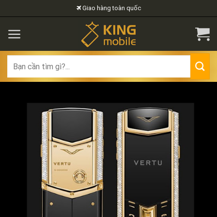
Skip
Giao hàng toàn quốc
to
content
Search
for: