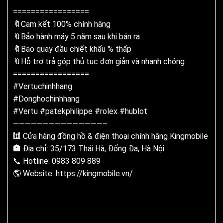
=================
🔖Cam kết 100% chính hãng
🔖Bảo hành máy 5 năm sau khi bán ra
🔖Bao quay đầu chiết khấu % thấp
🔖Hỗ trợ trả góp thủ tục đơn giản và nhanh chóng
=================
#
Vertuchinhhang
#
Donghochinhhang
#
Vertu
#
patekphilippe
#
rolex
#
hublot
———————————————–
🕍 Cửa hàng đồng hồ & điện thoại chính hãng Kingmobile
🏣 Địa chỉ: 35/173 Thái Hà, Đống Đa, Hà Nội
📞 Hotline: 0983 809 889
🌎 Website:
https://kingmobile.vn/