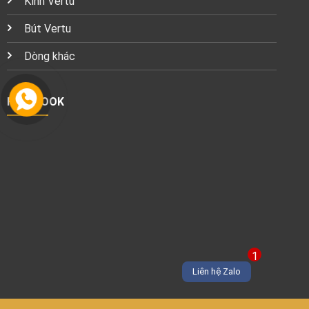
Kính Vertu
Bút Vertu
Dòng khác
FACEBOOK
1
Liên hệ Zalo