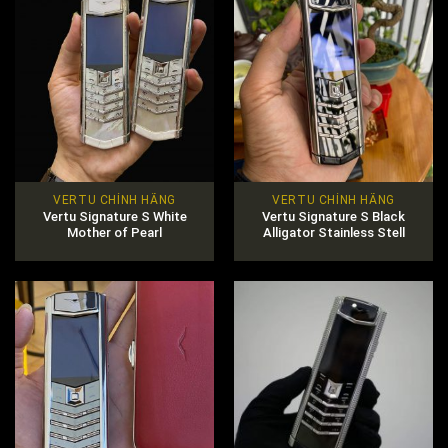
VERTU CHÍNH HÃNG
VERTU CHÍNH HÃNG
Vertu Signature S White
Vertu Signature S Black
Mother of Pearl
Alligator Stainless Stell