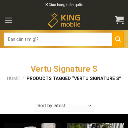
Skip
Giao hàng toàn quốc
to
content
Search
for:
Vertu Signature S
HOME
/
PRODUCTS TAGGED “VERTU SIGNATURE S”
FILTER