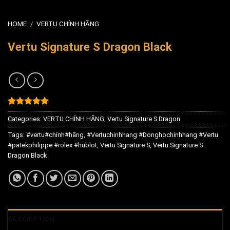
HOME
/
VERTU CHÍNH HÃNG
Vertu Signature S Dragon Black
Rated
1
5.00
Categories:
VERTU CHÍNH HÃNG
,
Vertu Signature S Dragon
out of 5
based on
Tags:
#vertu#chính#hãng
,
#Vertuchinhhang #Donghochinhhang #Vertu
customer
#patekphilippe #rolex #hublot
,
Vertu Signature S
,
Vertu Signature S
rating
Dragon Black
DESCRIPTION