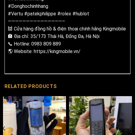
#
Donghochinhhang
#
Vertu
#
patekphilippe
#
rolex
#
hublot
———————————————–
🕍 Cửa hàng đồng hồ & điện thoại chính hãng Kingmobile
🏣 Địa chỉ: 35/173 Thái Hà, Đống Đa, Hà Nội
📞 Hotline: 0983 809 889
🌎 Website:
https://kingmobile.vn/
RELATED PRODUCTS