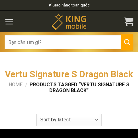
Skip
Giao hàng toàn quốc
to
content
Search
for:
Vertu Signature S Dragon Black
HOME
/
PRODUCTS TAGGED “VERTU SIGNATURE S
DRAGON BLACK”
FILTER