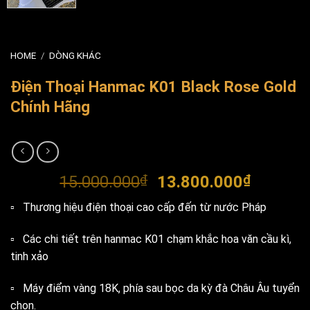
HOME
/
DÒNG KHÁC
Điện Thoại Hanmac K01 Black Rose Gold
Chính Hãng
Original
Current
15.000.000
₫
13.800.000
₫
price
price
▫️ Thương hiệu điện thoại cao cấp đến từ nước Pháp
was:
is:
15.000.000₫.
13.800.
▫️ Các chi tiết trên hanmac K01 chạm khắc hoa văn cầu kì,
tinh xảo
▫️ Máy điểm vàng 18K, phía sau bọc da kỳ đà Châu Âu tuyển
chọn.