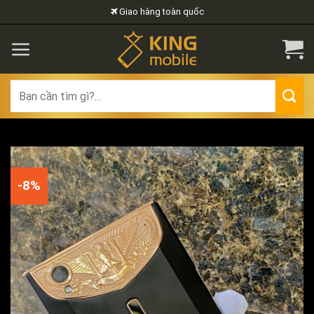
Skip
Giao hàng toàn quốc
to
content
Search
for:
-8%