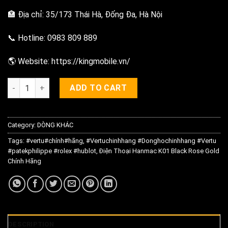
🏣 Địa chỉ: 35/173 Thái Hà, Đống Đa, Hà Nội
📞 Hotline: 0983 809 889
🌎 Website: https://kingmobile.vn/
Điện Thoại Hanmac K01 Black Rose Gold Chính Hãng quantity
ADD TO CART
Category:
DÒNG KHÁC
Tags:
#vertu#chính#hãng
,
#Vertuchinhhang #Donghochinhhang #Vertu
#patekphilippe #rolex #hublot
,
Điện Thoại Hanmac K01 Black Rose Gold
Chính Hãng
DESCRIPTION