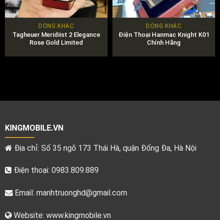
DÒNG KHÁC
DÒNG KHÁC
Tagheuer Meridiist 2 Elegance
Điện Thoại Hanmac Knight K01
Rose Gold Limited
Chính Hãng
KINGMOBILE.VN
Địa chỉ: Số 35 ngõ 173 Thái Hà, quận Đống Đa, Hà Nội
Điện thoại: 0983.809.889
Email:
manhtruonghd@gmail.com
Website: www.kingmobile.vn