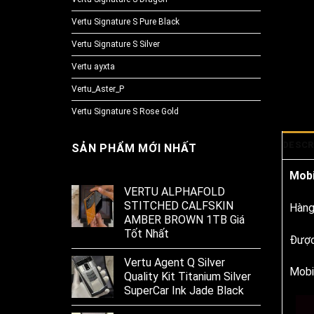
Vertu Signature S Pure Black
Vertu Signature S Silver
Vertu ayxta
Vertu_Aster_P
Vertu Signature S Rose Gold
DESCR
SẢN PHẨM MỚI NHẤT
Mobi
VERTU ALPHAFOLD
STITCHED CALFSKIN
Hàng
AMBER BROWN 1TB Giá
Tốt Nhất
Được
Vertu Agent Q Silver
Mobi
Quality Kit Titanium Silver
SuperCar Ink Jade Black