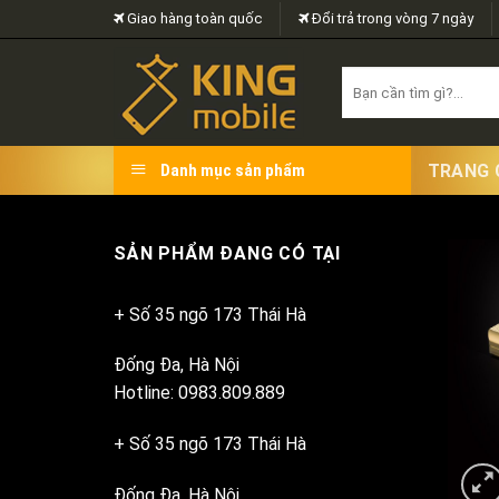
Skip
Giao hàng toàn quốc
Đổi trả trong vòng 7 ngày
to
content
Search
for:
TRANG 
Danh mục sản phẩm
SẢN PHẨM ĐANG CÓ TẠI
+ Số 35 ngõ 173 Thái Hà
Đống Đa, Hà Nội
Hotline: 0983.809.889
+ Số 35 ngõ 173 Thái Hà
Đống Đa, Hà Nội