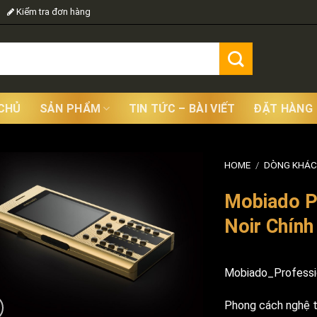
Kiểm tra đơn hàng
CHỦ
SẢN PHẨM
TIN TỨC – BÀI VIẾT
ĐẶT HÀNG
HOME
/
DÒNG KHÁC
Mobiado Pr
Noir Chính
Mobiado_Professio
Phong cách nghệ th