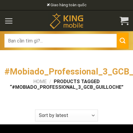
Skip
Giao hàng toàn quốc
to
content
Search
for:
#Mobiado_Professional_3_GCB_
HOME
/
PRODUCTS TAGGED
“#MOBIADO_PROFESSIONAL_3_GCB_GUILLOCHE”
FILTER