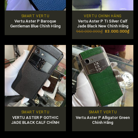
SMART VERTU
VERTU CHÍNH HÃNG
Vertu Aster P Baroque
Vertu Aster P Ti Silver Calf
Gentleman Blue Chính Hãng
Jade Black New Chính Hãng
Original
Curr
960.000.000
₫
83.000.000
₫
price
pric
was:
is:
960.000.000₫.
83.0
SMART VERTU
SMART VERTU
VERTU ASTER P GOTHIC
Vertu Aster P Alligator Green
JADE BLACK CALF CHÍNH
Chính Hãng
HÃNG