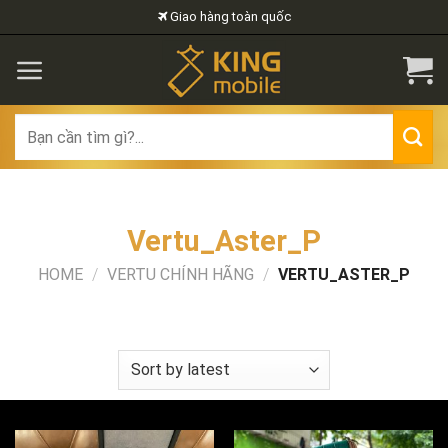
Skip
Giao hàng toàn quốc
to
content
Search
for:
Vertu_Aster_P
HOME
/
VERTU CHÍNH HÃNG
/
VERTU_ASTER_P
FILTER