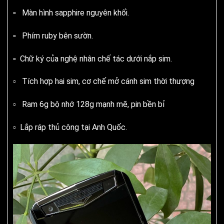
▫️ Màn hình sapphire nguyên khối.
▫️ Phím ruby bên sườn.
▫️ Chữ ký của nghệ nhân chế tác dưới nắp sim.
▫️ Tích hợp hai sim, cơ chế mở cánh sim thời thượng
▫️ Ram 6g bộ nhớ 128g mạnh mẽ, pin bền bỉ
▫️ Lắp ráp thủ công tại Anh Quốc.