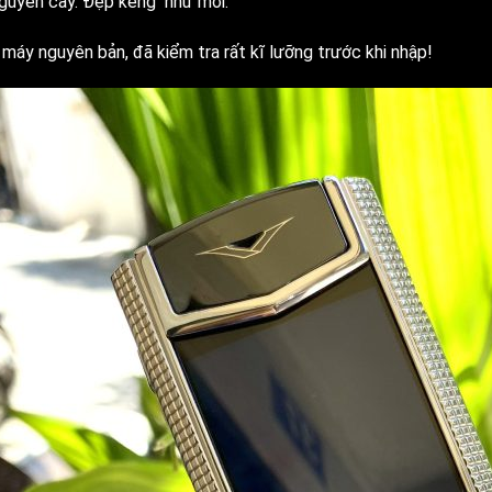
nguyên cây. Đẹp keng như mới.
 máy nguyên bản, đã kiểm tra rất kĩ lưỡng trước khi nhập!