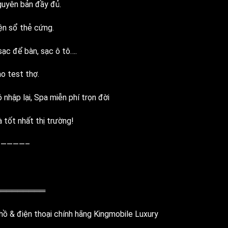
guyên bản đầy đủ.
ện sổ thẻ cứng.
ạc để bàn, sạc ô tô….
o test thợ.
ó nhập lại, Spa miễn phí trọn đời
 tốt nhất thị trường!
————–
═════════
ồ & điện thoại chính hãng Kingmobile Luxury