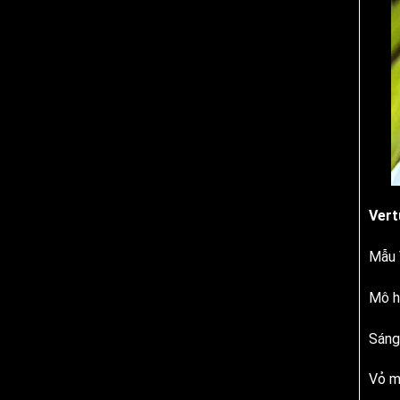
Vert
Mẫu 
Mô hì
Sáng
Vỏ m