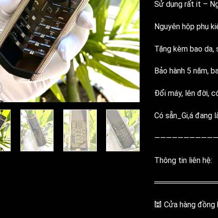
Sử dụng rất it – N
Nguyên hộp phụ ki
Tặng kèm bao da, s
Bảo hành 5 năm, ba
Đổi máy, lên đời, c
Có sẵn_Gi,á đang là
———————————
Thông tin liên hệ:
═══════════
🕍 Cửa hàng đồng h