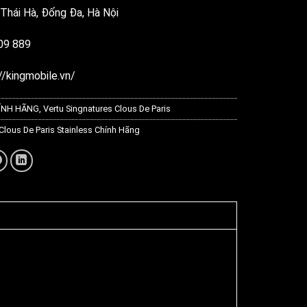
 Thái Hà, Đống Đa, Hà Nội
809 889
//kingmobile.vn/
ÍNH HÃNG
,
Vertu Singnatures Clous De Paris
 Clous De Paris Stainless Chính Hãng