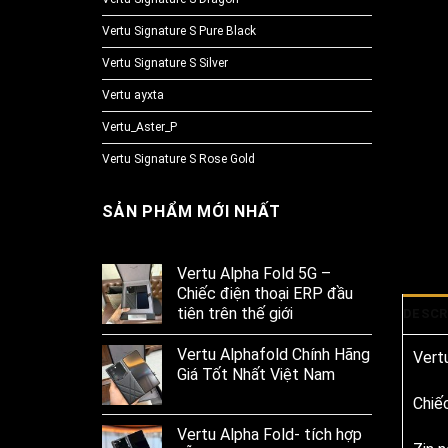
Vertu Signature S Pure Black
Vertu Signature S Silver
Vertu ayxta
Vertu_Aster_P
Vertu Signature S Rose Gold
SẢN PHẨM MỚI NHẤT
Vertu Alpha Fold 5G –
Chiếc điện thoại ERP đầu
tiên trên thế giới
DESCR
Vertu Alphafold Chính Hãng
Vert
Giá Tốt Nhất Việt Nam
Chiếc
Vertu Alpha Fold- tích hợp