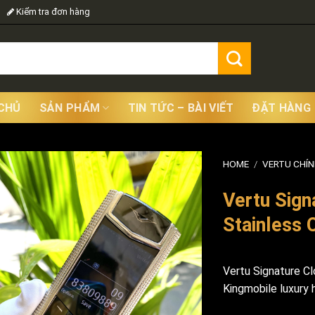
Kiểm tra đơn hàng
CHỦ
SẢN PHẨM
TIN TỨC – BÀI VIẾT
ĐẶT HÀNG
HOME
/
VERTU CHÍ
Vertu Sign
Stainless 
Vertu Signature Cl
Kingmobile luxury h