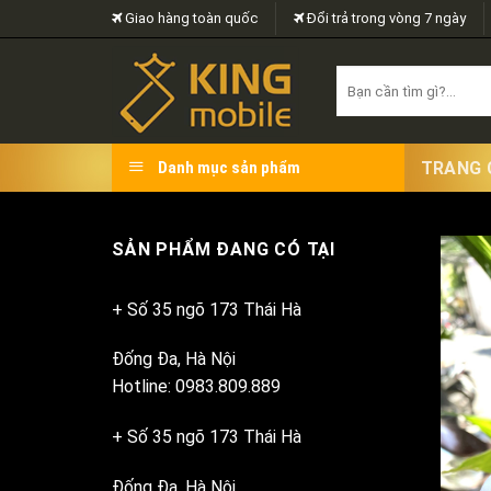
Skip
Giao hàng toàn quốc
Đổi trả trong vòng 7 ngày
to
content
Search
for:
TRANG 
Danh mục sản phẩm
SẢN PHẨM ĐANG CÓ TẠI
+ Số 35 ngõ 173 Thái Hà
Đống Đa, Hà Nội
Hotline: 0983.809.889
+ Số 35 ngõ 173 Thái Hà
Đống Đa, Hà Nội