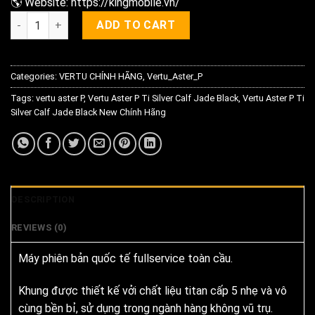
🌎 Website: https://kingmobile.vn/
Vertu Aster P Ti Silver Calf Jade Black New Chính Hãng quant
ADD TO CART
Categories:
VERTU CHÍNH HÃNG
,
Vertu_Aster_P
Tags:
vertu aster P
,
Vertu Aster P Ti Silver Calf Jade Black
,
Vertu Aster P Ti
Silver Calf Jade Black New Chính Hãng
DESCRIPTION
REVIEWS (0)
Máy phiên bản quốc tế fullservice toàn cầu.
Khung được thiết kế vởi chất liệu titan cấp 5 nhẹ và vô
cùng bền bỉ, sử dụng trong ngành hàng không vũ trụ.