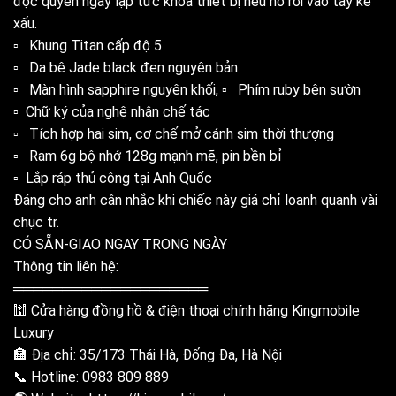
độc quyền ngay lập tức khóa thiết bị nếu nó rơi vào tay kẻ
xấu.
▫️ Khung Titan cấp độ 5
▫️ Da bê Jade black đen nguyên bản
▫️ Màn hình sapphire nguyên khối, ▫️ Phím ruby bên sườn
▫️ Chữ ký của nghệ nhân chế tác
▫️ Tích hợp hai sim, cơ chế mở cánh sim thời thượng
▫️ Ram 6g bộ nhớ 128g mạnh mẽ, pin bền bỉ
▫️ Lắp ráp thủ công tại Anh Quốc
Đáng cho anh cân nhắc khi chiếc này giá chỉ loanh quanh vài
chục tr.
CÓ SẴN-GIAO NGAY TRONG NGÀY
Thông tin liên hệ:
════════════════════
🕍 Cửa hàng đồng hồ & điện thoại chính hãng Kingmobile
Luxury
🏣 Địa chỉ: 35/173 Thái Hà, Đống Đa, Hà Nội
📞 Hotline: 0983 809 889