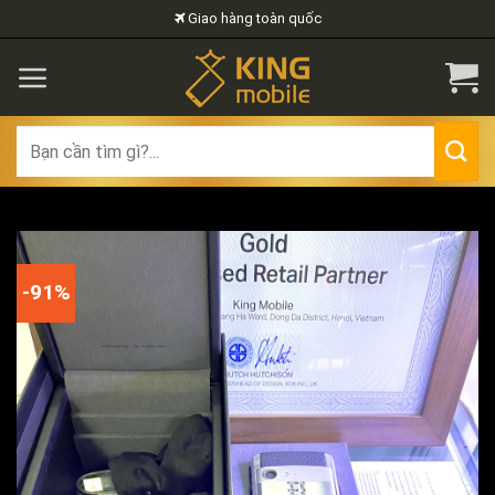
Skip
Giao hàng toàn quốc
to
content
Search
for:
-91%