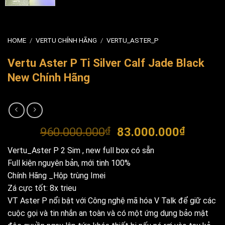
HOME
/
VERTU CHÍNH HÃNG
/
VERTU_ASTER_P
Vertu Aster P Ti Silver Calf Jade Black
New Chính Hãng
Original
Curren
960.000.000
₫
83.000.000
₫
price
price
Vertu_Aster P 2 Sim , new full box có sẵn
was:
is:
Full kiện nguyên bản, mới tinh 100%
960.000.000₫.
83.000
Chính Hãng _Hộp trùng Imei
Zá cực tốt: 8x trieu
VT Aster P nổi bật với Công nghệ mã hóa V Talk để giữ các
cuộc gọi và tin nhắn an toàn và có một ứng dụng bảo mật