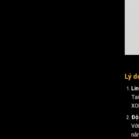
Lý d
Lin
Tại
XOR
Đội
Với
nắm