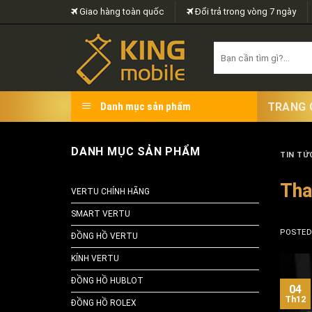
Skip
Giao hàng toàn quốc
Đổi trả trong vòng 7 ngày
to
content
Search
for:
TRANG 
Danh mục sản phẩm
DANH MỤC SẢN PHẨM
TIN TỨC
Tha
VERTU CHÍNH HÃNG
SMART VERTU
POSTE
ĐỒNG HỒ VERTU
KÍNH VERTU
ĐỒNG HỒ HUBLOT
04
Th12
ĐỒNG HỒ ROLEX