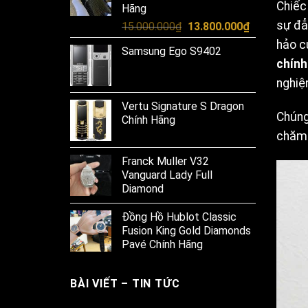
Chiếc
Hãng
sự đẳ
Original
Current
15.000.000
₫
13.800.000
₫
price
price
hảo c
Samsung Ego S9402
was:
is:
chính
15.000.000₫.
13.800.000₫
nghiệ
Vertu Signature S Dragon
Chúng
Chính Hãng
chăm 
Franck Muller V32
Vanguard Lady Full
Diamond
Đồng Hồ Hublot Classic
Fusion King Gold Diamonds
Pavé Chính Hãng
BÀI VIẾT – TIN TỨC