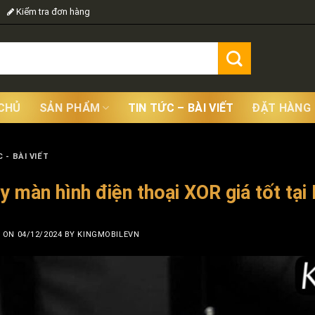
Kiểm tra đơn hàng
CHỦ
SẢN PHẨM
TIN TỨC – BÀI VIẾT
ĐẶT HÀNG
 - BÀI VIẾT
y màn hình điện thoại XOR giá tốt tại
D ON
04/12/2024
BY
KINGMOBILEVN