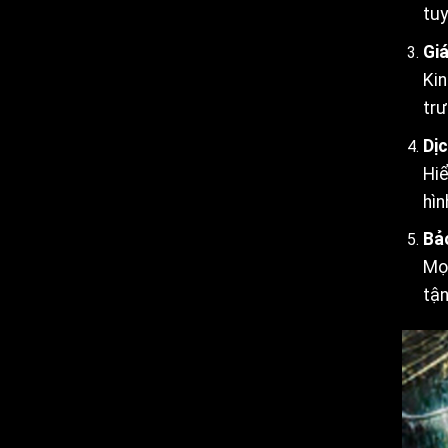
tuy
Giá
Kin
trư
Dị
Hiể
hìn
Bảo
Mọi
tận