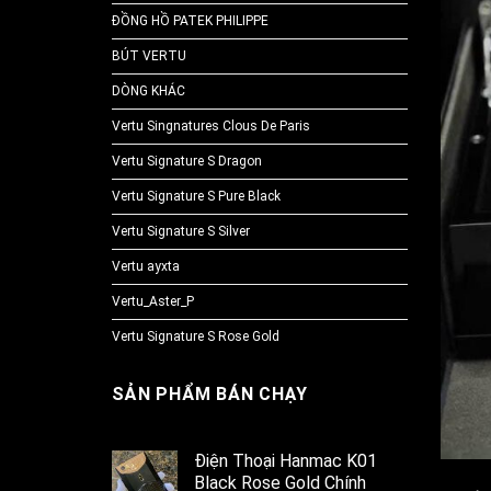
ĐỒNG HỒ PATEK PHILIPPE
BÚT VERTU
DÒNG KHÁC
Vertu Singnatures Clous De Paris
Vertu Signature S Dragon
Vertu Signature S Pure Black
Vertu Signature S Silver
Vertu ayxta
Vertu_Aster_P
Vertu Signature S Rose Gold
SẢN PHẨM BÁN CHẠY
Điện Thoại Hanmac K01
Black Rose Gold Chính