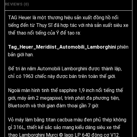
REVIEWS (0)
TAG Heuer là một thương hiệu sản xuất đồng hồ nổi
tiếng đến từ Thụy Sĩ đã hợp tác với nhà sản xuất siêu xe
thể thao nổi tiếng của Ý để tạo ra:
Tag_Heuer_Meridiist_Automobili_Lamborghini
phiên
bản giới hạn.
Để tri ân năm Automobili Lamborghini được thành lập,
chỉ có 1963 chiếc này được bán trên toàn thế giới.
Ngoài màn hình tinh thể sapphire 1,9 inch nổi tiếng thế
giới, máy ảnh 2 megapixel, trình phát đa phương tiện,
Bluetooth và thời gian đàm thoại gần 7 giờ.
Vỏ máy làm bằng titan cacbua màu đen phủ thép không
gỉ 316L, thiết kế sắc sảo mang kiểu dáng siêu xe thể
thao Lamborghini Murci © lago LP 640 động cơ V12.