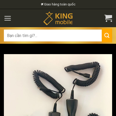
Skip
Giao hàng toàn quốc
to
content
Search
for: