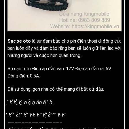
Sạc xe oto
là sự đảm bảo cho pin điện thoại di động của
bạn luôn đầy và đảm bảo rằng bạn sẽ luôn giữ liên lạc với
những người và cuộc hẹn quan trọng.
Bộ sạc ô tô Điện áp đầu vào: 12V Điện áp đầu ra: 5V
Dòng điện: 0.5A.
Dễ sử dụng, gọn nhẹ có thể mang đi bất cứ đâu.
̣ ́ ℎ̂̉ ℎ̂̀ ̣ ℎ̣ ̣̂ ℎ đ̣̂ ℎ̣ ℎ́ℎ ℎ̃ ̣ ̛̉ ℎ̀ .
̛̉ ℎ̀ ̂ ̆̃ ̀ đ́ ̛́ ̣̂ ̛́ ℎ ̂̀ ̉ ℎ́ℎ ℎ̀. ̛́ ℎ̂́ ̛̛̣ đ̉ ̉ ̀ ́ ̂ ̀ ℎ̉ ℎ̆.
———————————————–