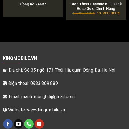
Điện Thoại Hanmac K01 Black
Đồng hồ Zenith
Rose Gold Chính Hãng
Original
Curre
15.000.000
₫
13.800.000
₫
price
price
was:
is:
15.000.000₫.
13.8
KINGMOBILE.VN
Địa chỉ: Số 35 ngõ 173 Thái Hà, quận Đống Đa, Hà Nội
Điện thoại: 0983.809.889
Email:
manhtruonghd@gmail.com
Website: www.kingmobile.vn