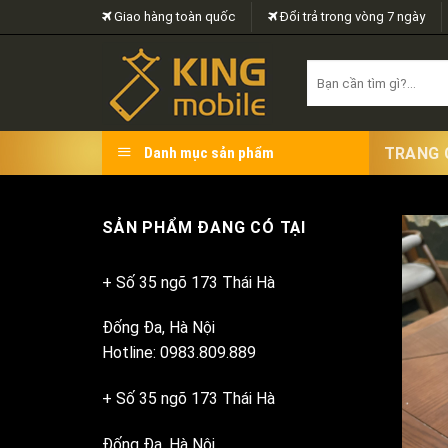
Skip
Giao hàng toàn quốc
Đổi trả trong vòng 7 ngày
to
content
Search
for:
TRANG 
Danh mục sản phẩm
SẢN PHẨM ĐANG CÓ TẠI
+ Số 35 ngõ 173 Thái Hà
Đống Đa, Hà Nội
Hotline: 0983.809.889
+ Số 35 ngõ 173 Thái Hà
Đống Đa, Hà Nội