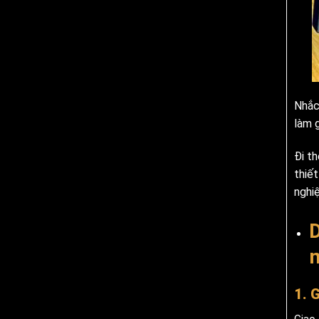
Nhắc
làm 
Đi t
thiết
nghi
D
m
1. 