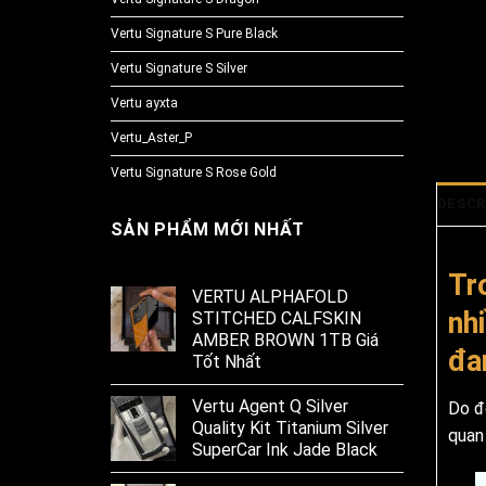
Vertu Signature S Pure Black
Vertu Signature S Silver
Vertu ayxta
Vertu_Aster_P
Vertu Signature S Rose Gold
DESCR
SẢN PHẨM MỚI NHẤT
Tr
VERTU ALPHAFOLD
nhi
STITCHED CALFSKIN
AMBER BROWN 1TB Giá
đa
Tốt Nhất
Vertu Agent Q Silver
Do đ
Quality Kit Titanium Silver
quan
SuperCar Ink Jade Black