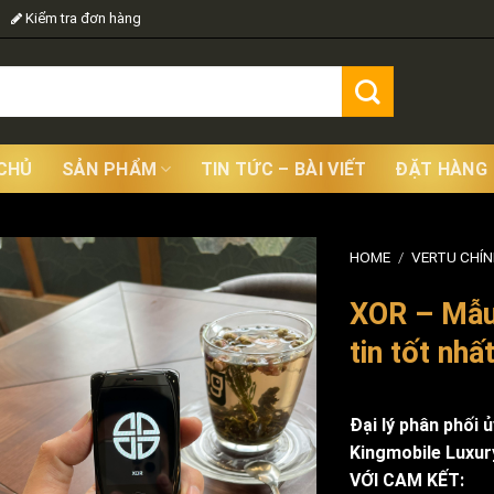
Kiểm tra đơn hàng
CHỦ
SẢN PHẨM
TIN TỨC – BÀI VIẾT
ĐẶT HÀNG
HOME
/
VERTU CHÍ
XOR – Mẫu 
tin tốt nhấ
Đại lý phân phối 
Kingmobile Luxur
VỚI CAM KẾT: