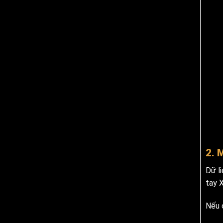
2. 
Dữ l
tay 
Nếu 