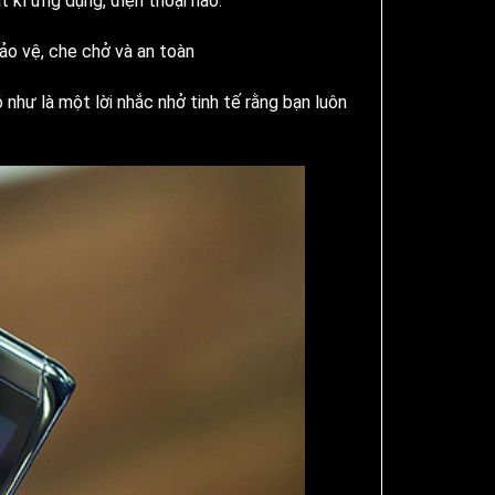
t kì ứng dụng, điện thoại nào.
ảo vệ, che chở và an toàn
như là một lời nhắc nhở tinh tế rằng bạn luôn