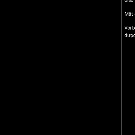
Giao 
Mặt 
Với 
được