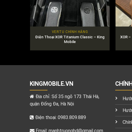
VERTU CHÍNH HÃNG
Điện Thoại XOR Titanium Classic – King
XOR – 
Mobile
KINGMOBILE.VN
CHÍN
Địa chỉ: Số 35 ngõ 173 Thái Hà,
Hướn
quận Đống Đa, Hà Nội
Hướn
Điện thoại: 0983.809.889
Chín
Email:
manhtruonghd@gmail.com