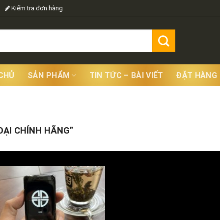
Kiểm tra đơn hàng
CHỦ
SẢN PHẨM
TIN TỨC – BÀI VIẾT
ĐẶT HÀNG
Sho
ẠI CHÍNH HÃNG”