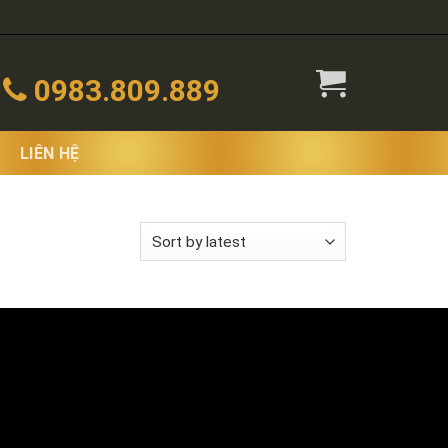
0983.809.889
LIÊN HỆ
wing all 2 results