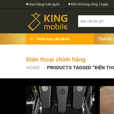
Skip
Giao hàng toàn quốc
Đổi trả trong vòng 7 ngày
to
content
Search
for:
TRANG 
Danh mục sản phẩm
Điện thoại chính hãng
HOME
/
PRODUCTS TAGGED “ĐIỆN THO
FILTER