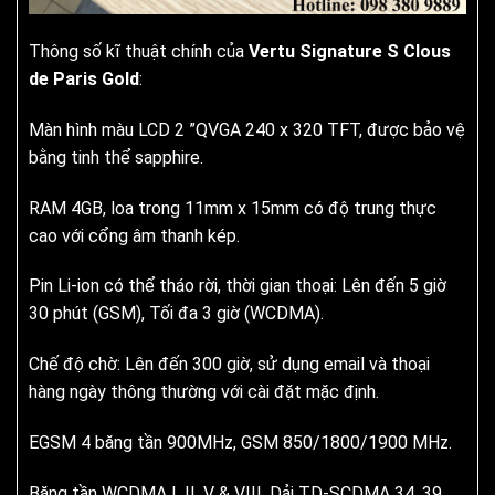
Thông số kĩ thuật chính của
Vertu Signature S Clous
de Paris Gold
:
Màn hình màu LCD 2 ”QVGA 240 x 320 TFT, được bảo vệ
bằng tinh thể sapphire.
RAM 4GB, loa trong 11mm x 15mm có độ trung thực
cao với cổng âm thanh kép.
Pin Li-ion có thể tháo rời, thời gian thoại: Lên đến 5 giờ
30 phút (GSM), Tối đa 3 giờ (WCDMA).
Chế độ chờ: Lên đến 300 giờ, sử dụng email và thoại
hàng ngày thông thường với cài đặt mặc định.
EGSM 4 băng tần 900MHz, GSM 850/1800/1900 MHz.
Băng tần WCDMA I, II, V & VIII, Dải TD-SCDMA 34, 39.