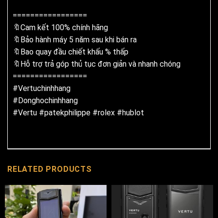
=================
🔖Cam kết 100% chính hãng
🔖Bảo hành máy 5 năm sau khi bán ra
🔖Bao quay đầu chiết khấu % thấp
🔖Hỗ trợ trả góp thủ tục đơn giản và nhanh chóng
=================
#
Vertuchinhhang
#
Donghochinhhang
#
Vertu
#
patekphilippe
#
rolex
#
hublot
RELATED PRODUCTS