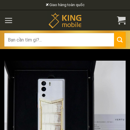
Skip
Giao hàng toàn quốc
to
content
Search
for: