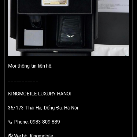
Mọi thông tin liên hệ:
___________
KINGMOBILE LUXURY HANOI
35/173 Thái Hà, Đống Đa, Hà Nội
📞 Phone: 0983 809 889
🌎 We.bb: Kingmobile.