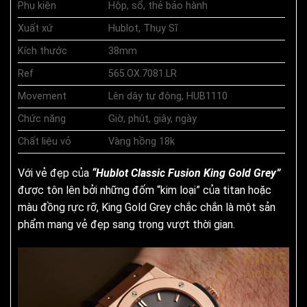
Phụ kiện
Hộp, sổ, thẻ bảo hành
Xuất xứ
Hublot, Thụy Sĩ
Kích thước
38mm
Ref
565.OX.7081.LR
Movement
Lên dây tự động, HUB1110
Chức năng
Giờ, phút, giây, ngày
Chất liệu vỏ
Vàng hồng 18k
Với vẻ đẹp của
“Hublot Classic Fusion King Gold Grey”
được tôn lên bởi những đốm “kim loại” của titan hoặc
màu đồng rực rỡ, King Gold Grey chắc chắn là một sản
phẩm mang vẻ đẹp sang trọng vượt thời gian.