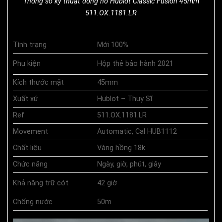
Thông số kỹ thuật đồng hồ Hublot Classic Fusion 45mm
511.OX.1181.LR
Tình trạng
Mới 100%
Phụ kiện
Hộp thẻ bảo hành 2021
Kích thước mặt
45mm
Xuất xứ
Hublot – Thụy Sĩ
Ref
511.OX.1181.LR
Movement
Automatic, Cal HUB1112
Chất liệu
Vàng hồng 18k
Chức năng
Ngày, giờ, phút, giây
Khả năng trữ cót
42 giờ
Chống nước
50m