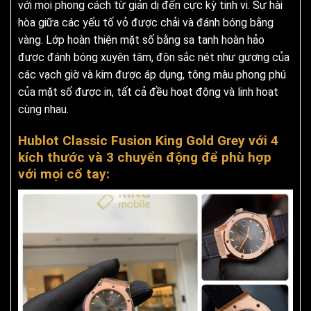
với mọi phong cách từ giản dị đến cực kỳ tinh vi. Sự hài
hòa giữa các yếu tố vỏ được chải và đánh bóng bằng
vàng. Lớp hoàn thiện mặt số bằng sa tanh hoàn hảo
được đánh bóng xuyên tâm, độn sắc nét như gương của
các vạch giờ và kim được áp dụng, tông màu phong phú
của mặt số được in, tất cả đều hoạt động và linh hoạt
cùng nhau.
Hublot Classic Fusion King Gold Grey với 4
kích thước và 3 chuyển động để phù hợp
với mọi cổ tay: