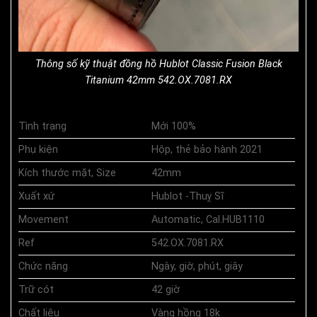
Thông số kỹ thuật đồng hồ Hublot Classic Fusion Black
Titanium 42mm 542.OX.7081.RX
Tình trạng
Mới 100%
Phụ kiện
Hộp, thẻ bảo hành 2021
Kích thước mặt, Size
42mm
Xuất xứ
Hublot -Thuỵ Sĩ
Movement
Automatic, Cal.HUB1110
Ref
542.OX.7081.RX
Chức năng
Ngày, giờ, phút, giây
Trữ cót
42 giờ
Chất liệu
Vàng hồng 18k