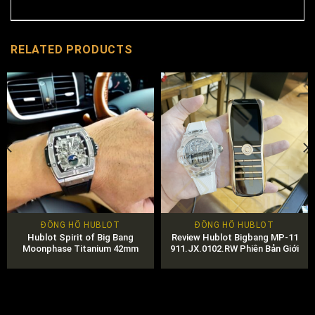
RELATED PRODUCTS
ĐỒNG HỒ HUBLOT
ĐỒNG HỒ HUBLOT
Hublot Spirit of Big Bang
Review Hublot Bigbang MP-11
Moonphase Titanium 42mm
911.JX.0102.RW Phiên Bản Giới
Chính Hãng
Hạn