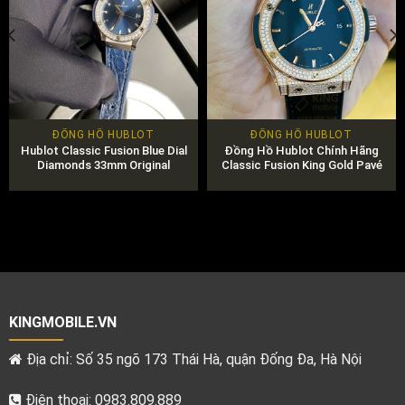
ĐỒNG HỒ HUBLOT
ĐỒNG HỒ HUBLOT
Hublot Classic Fusion Blue Dial
Đồng Hồ Hublot Chính Hãng
Diamonds 33mm Original
Classic Fusion King Gold Pavé
42mm Mã 542.OX.1181.LR.1704
KINGMOBILE.VN
Địa chỉ: Số 35 ngõ 173 Thái Hà, quận Đống Đa, Hà Nội
Điện thoại: 0983.809.889