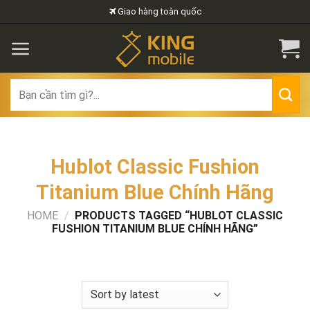
Skip
Giao hàng toàn quốc
to
content
Search
for:
Hublot Classic Fushion
Titanium Blue Chính Hãng
HOME
/
PRODUCTS TAGGED “HUBLOT CLASSIC
FUSHION TITANIUM BLUE CHÍNH HÃNG”
FILTER