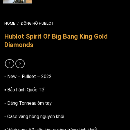
HOME
/
ĐỒNG HỒ HUBLOT
Hublot Spirit Of Big Bang King Gold
Diamonds
▫️ New – Fullset – 2022
▫️ Bảo hành Quốc Tế
▫️ Dáng Tonneau ôm tay
▫️ Case vàng hồng nguyên khối
▫️ Vành nạm 50 viên kim cương trắng tinh khiết