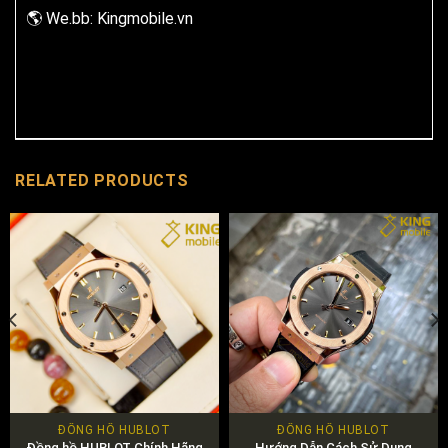
🌎 We.bb: Kingmobile.vn
RELATED PRODUCTS
ĐỒNG HỒ HUBLOT
ĐỒNG HỒ HUBLOT
Đồng hồ HUBLOT Chính Hãng
Hướng Dẫn Cách Sử Dụng