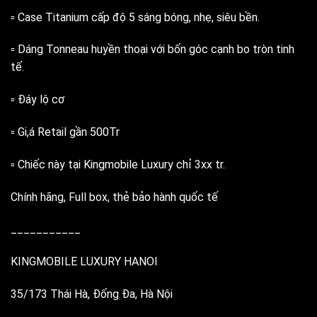
▫️ Case Titanium cấp độ 5 sáng bóng, nhẹ, siêu bền.
▫️ Dáng Tonneau huyền thoại với bốn góc cạnh bo tròn tinh
tế.
▫️ Đáy lộ cơ
▫️ Gi,á Retail gần 500Tr
▫️ Chiếc này tại Kingmobile Luxury chỉ 3xx tr.
Chính hãng, Full box, thẻ bảo hành quốc tế
___________
KINGMOBILE LUXURY HANOI
35/173 Thái Hà, Đống Đa, Hà Nội