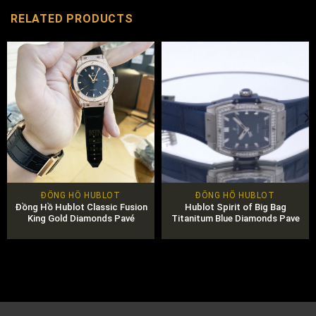
RELATED PRODUCTS
ĐỒNG HỒ HUBLOT
ĐỒNG HỒ HUBLOT
Đồng Hồ Hublot Classic Fusion
Hublot Spirit of Big Bag
King Gold Diamonds Pavé
Titanitum Blue Diamonds Pave
45mm Mã 511.OX.1181.LR.1704
39mm
Chính Hãng