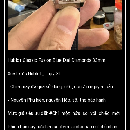
Hublot Classic Fusion Blue Dial Diamonds 33mm
Xuất xứ #Hublot_Thụy Sĩ
▫️ Chiếc này đã qua sử dụng lướt, còn Zin nguyên bản.
▫️ Nguyên Phụ kiện, nguyên Hộp, sổ, thẻ bảo hành.
Mức giá siêu ưu đãi: #Chỉ_một_nửa_so_với_chiếc_mới.
Phiên bản này hứa hẹn sẽ đem lại cho các nữ chủ nhân