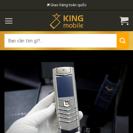
Skip
Giao hàng toàn quốc
to
content
Search
for: