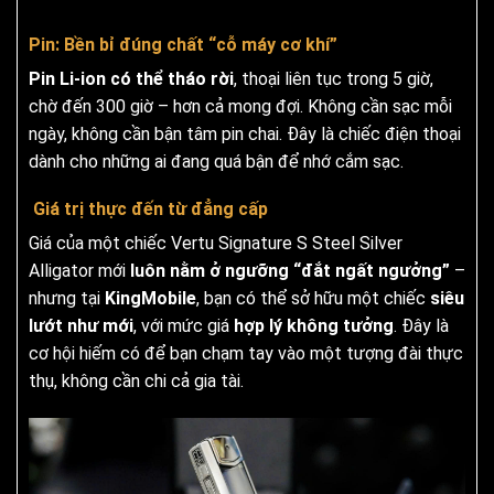
Pin: Bền bỉ đúng chất “cỗ máy cơ khí”
Pin Li-ion có thể tháo rời
, thoại liên tục trong 5 giờ,
chờ đến 300 giờ – hơn cả mong đợi. Không cần sạc mỗi
ngày, không cần bận tâm pin chai. Đây là chiếc điện thoại
dành cho những ai đang quá bận để nhớ cắm sạc.
Giá trị thực đến từ đẳng cấp
Giá của một chiếc Vertu Signature S Steel Silver
Alligator mới
luôn nằm ở ngưỡng “đắt ngất ngưởng”
–
nhưng tại
KingMobile
, bạn có thể sở hữu một chiếc
siêu
lướt như mới
, với mức giá
hợp lý không tưởng
. Đây là
cơ hội hiếm có để bạn chạm tay vào một tượng đài thực
thụ, không cần chi cả gia tài.