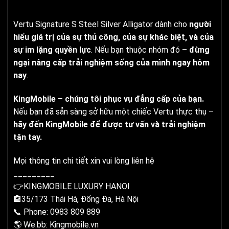
Vertu Signature S Steel Silver Alligator dành cho
người
hiểu giá trị của sự thủ công, của sự khác biệt, và của
sự im lặng quyền lực
. Nếu bạn thuộc nhóm đó –
đừng
ngại nâng cấp trải nghiệm sống của mình ngay hôm
nay
.
KingMobile – chúng tôi phục vụ đẳng cấp của bạn.
Nếu bạn đã sẵn sàng sở hữu một chiếc Vertu thực thụ –
hãy đến KingMobile để được tư vấn và trải nghiệm
tận tay.
Mọi thông tin chi tiết xin vui lòng liên hệ
_________
👉KINGMOBILE LUXURY HANOI
🏤35/173 Thái Hà, Đống Đa, Hà Nội
📞 Phone: 0983 809 889
🌎 We.bb: Kingmobile.vn