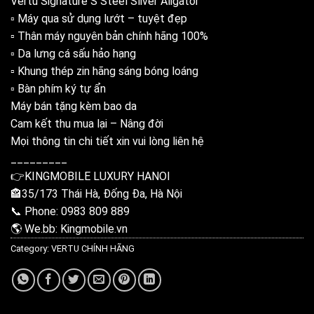
Vertu Signature S Steel Sliver Aligator
▫ Máy qua sử dụng lướt – tuyệt đẹp
▫ Thân máy nguyên bản chính hãng 100%
▫ Da lưng cá sấu hảo hạng
▫ Khung thép zin hãng sáng bóng loáng
▫ Bàn phím ký tự ẩn
Máy bán tặng kèm bao da
Cam kết thu mua lại – Nâng đời
Mọi thông tin chi tiết xin vui lòng liên hệ
_________
👉KINGMOBILE LUXURY HANOI
🏤35/173 Thái Hà, Đống Đa, Hà Nội
📞 Phone: 0983 809 889
🌎 We.bb: Kingmobile.vn
Category:
VERTU CHÍNH HÃNG