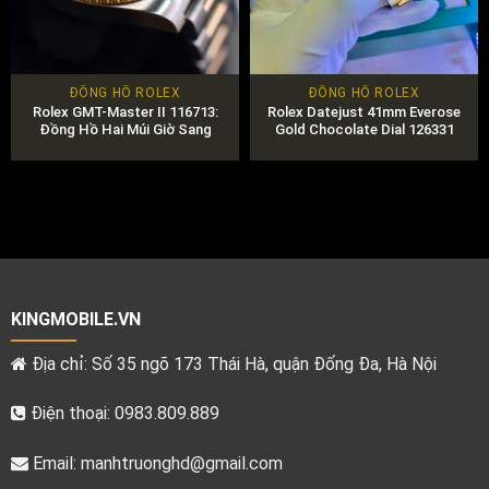
ĐỒNG HỒ ROLEX
ĐỒNG HỒ ROLEX
Rolex GMT-Master II 116713:
Rolex Datejust 41mm Everose
Đồng Hồ Hai Múi Giờ Sang
Gold Chocolate Dial 126331
Trọng Cho Người Đam Mê Du
Chính Hãng
Lịch
KINGMOBILE.VN
Địa chỉ: Số 35 ngõ 173 Thái Hà, quận Đống Đa, Hà Nội
Điện thoại: 0983.809.889
Email:
manhtruonghd@gmail.com