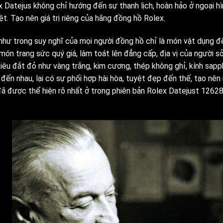
x Datejus không chỉ hướng đến sự thanh lịch, hoàn hảo ở ngoại h
ệt. Tạo nên giá trị riêng của hãng đồng hồ Rolex.
như trong suy nghĩ của mọi người đồng hồ chỉ là món vật dụng để 
ón trang sức quý giá, làm toát lên đẳng cấp, địa vị của người sở
siêu đắt đỏ như vàng trắng, kim cương, thép không ghỉ, kính sapph
 đến nhau, lại có sự phối hợp hài hòa, tuyệt đẹp đến thế, tạo nê
đã được thể hiện rõ nhất ở trong phiên bản Rolex Datejust 1262