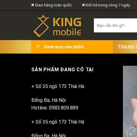
Skip
Giao hàng toàn quốc
Đổi trả trong vòng 7 ngày
to
content
Search
for:
TRANG 
Danh mục sản phẩm
SẢN PHẨM ĐANG CÓ TẠI
+ Số 35 ngõ 173 Thái Hà
Đống Đa, Hà Nội
Hotline: 0983.809.889
+ Số 35 ngõ 173 Thái Hà
Đống Đa, Hà Nội