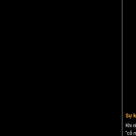
Sự k
Khi 
“cỗ 