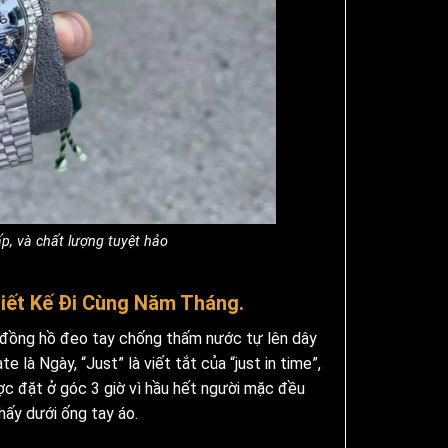
ấp, và chất lượng tuyệt hảo
iết Kế Đi Cùng Năm Tháng.
 đồng hồ đeo tay chống thấm nước tự lên dây
 là Ngày, “Just” là viết tắt của “just in time”,
c đặt ở góc 3 giờ vì hầu hết người mặc đều
hấy dưới ống tay áo.