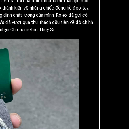
. Sự ra đời của Rolex như là một làn gió mới
có thành kiến về những chiếc đồng hồ đeo tay.
 định chất lượng của mình. Rolex đã gửi cỗ
Và đã vượt qua thử thách đầu tiên về độ chính
 nhận Chronometric Thụy Sĩ.