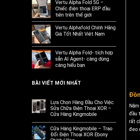
Vertu Alpha Fold 5G –
Chiếc điện thoại ERP đầu
tiên trên thế giới
Vertu Alphafold Chính Hãng
Giá Tốt Nhất Việt Nam
Vertu Alpha Fold- tích hợp
sẵn AI Agent- càng dùng
càng hiểu bạn
BÀI VIẾT MỚI NHẤT
Đồn
Lựa Chọn Hàng Đầu Cho Việc
Năm 
Sửa Chữa Điện Thoại XOR –
đầu t
Cửa Hàng Kingmobile
rất 
Cửa Hàng Kingmobile – Trao
đeo 
Đổi Điện Thoại XOR Ebony