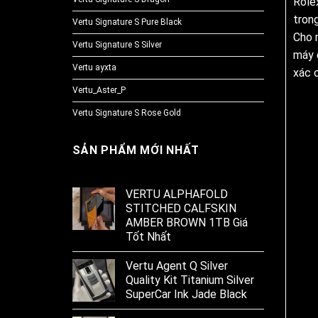
Role
tron
Vertu Signature S Pure Black
Cho 
Vertu Signature S Silver
máy 
Vertu ayxta
xác 
Vertu_Aster_P
Vertu Signature S Rose Gold
SẢN PHẨM MỚI NHẤT
VERTU ALPHAFOLD
STITCHED CALFSKIN
AMBER BROWN 1TB Giá
Tốt Nhất
Vertu Agent Q Silver
Quality Kit Titanium Silver
SuperCar Ink Jade Black