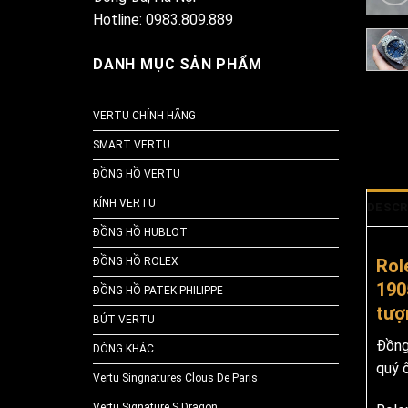
Hotline: 0983.809.889
DANH MỤC SẢN PHẨM
VERTU CHÍNH HÃNG
SMART VERTU
ĐỒNG HỒ VERTU
KÍNH VERTU
DESCR
ĐỒNG HỒ HUBLOT
Rol
ĐỒNG HỒ ROLEX
190
ĐỒNG HỒ PATEK PHILIPPE
tượ
BÚT VERTU
Đồng
DÒNG KHÁC
quý ô
Vertu Singnatures Clous De Paris
Vertu Signature S Dragon