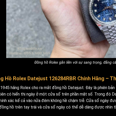
Đồng hồ Rolex gắn liền với sự sang trọng, đẳng c
g Hồ Rolex Datejust 126284RBR Chính Hãng – Th
1945 hãng Rolex cho ra mắt đồng hồ Datejust. Đây là phiên bản
iên có hiển thị ngày ở một cửa sổ trên phần mặt số. Trong đó Date
chính xác kể cả vào nửa đêm không hề chậm trễ. Cửa sổ ngày đượ
đồng hồ trên tay trái và cửa sổ ngày có thể dễ dàng được nhìn t