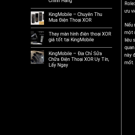
Chính Hãng
Role
ưu vi
KingMobile – Chuyên Thu
Mua Điện Thoại XOR
Nếu 
một m
Thay màn hình điện thoại XOR
giá tốt tại KingMobile
liệu 
quan
KingMobile – Địa Chỉ Sửa
này 
Chữa Điện Thoại XOR Uy Tín,
mốt.
Lấy Ngay