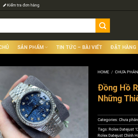
Kiểm tra đơn hàng
CHỦ
SẢN PHẨM
TIN TỨC – BÀI VIẾT
ĐẶT HÀNG
HOME
/
CHƯA PHÂN
Đồng Hồ Ro
Những Thi
Categories:
Chưa phân 
Tags:
Rolex Datejust 
Rolex Datejust Chính 