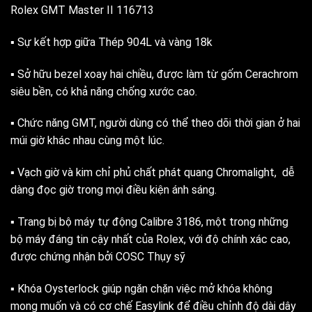
Rolex GMT Master II 116713
▪️ Sự kết hợp giữa Thép 904L và vàng 18k
▪️ Sở hữu bezel xoay hai chiều, được làm từ gốm Cerachrom
siêu bền, có khả năng chống xước cao.
▪️ Chức năng GMT, người dùng có thể theo dõi thời gian ở hai
múi giờ khác nhau cùng một lúc.
▪️ Vạch giờ và kim chỉ phủ chất phát quang Chromalight, dễ
dàng đọc giờ trong mọi điều kiện ánh sáng.
▪️ Trang bị bộ máy tự động Calibre 3186, một trong những
bộ máy đáng tin cậy nhất của Rolex, với độ chính xác cao,
được chứng nhận bởi COSC Thụy sỹ
▪️ Khóa Oysterlock giúp ngăn chặn việc mở khóa không
mong muốn và có cơ chế Easylink để điều chỉnh độ dài dây