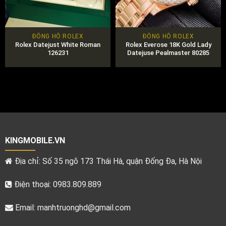
ĐỒNG HỒ ROLEX
ĐỒNG HỒ ROLEX
Rolex Datejust White Roman
Rolex Everose 18K Gold Lady
126231
Datejuse Pealmaster 80285
Chính Hãng
KINGMOBILE.VN
Địa chỉ: Số 35 ngõ 173 Thái Hà, quận Đống Đa, Hà Nội
Điện thoại: 0983.809.889
Email:
manhtruonghd@gmail.com