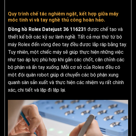
Quy trình chế tác nghiêm ngặt, kết hợp giữa máy
móc tinh vi và tay nghề thủ công hoàn hảo.
Đồng hồ Rolex Datejust 36 116231
được chế tạo và
thiết kế bởi các kỹ sư lành nghề.
Tất cả mọi thứ từ bộ
máy Rolex đến vòng đeo tay đều được lắp ráp bằng tay.
Tuy nhiên, một chiếc máy sẽ giúp thực hiện những việc
như tạo áp lực phù hợp khi gắn các chốt, căn chỉnh các
bộ phận và ấn tay xuống. Mỗi cơ sở của Rolex đều có
một đội quân robot giúp di chuyển các bộ phận xung
quanh sàn sản xuất và thực hiện các nhiệm vụ rất chính
xác, chi tiết và lặp đi lặp lại.