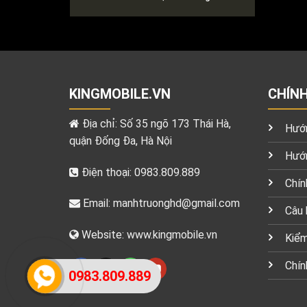
KINGMOBILE.VN
CHÍN
Địa chỉ: Số 35 ngõ 173 Thái Hà,
Hướn
quận Đống Đa, Hà Nội
Hướn
Điện thoại: 0983.809.889
Chín
Email:
manhtruonghd@gmail.com
Câu 
Website: www.kingmobile.vn
Kiểm
Chín
0983.809.889