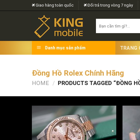
Skip
Giao hàng toàn quốc
Đổi trả trong vòng 7 ngày
to
content
Search
for:
TRANG 
Danh mục sản phẩm
Đồng Hồ Rolex Chính Hãng
HOME
/
PRODUCTS TAGGED “ĐỒNG HỒ
FILTER