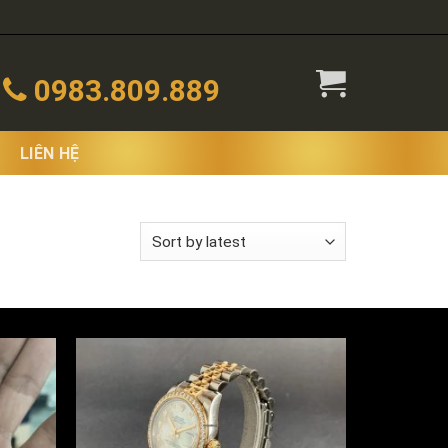
0983.809.889
LIÊN HỆ
wing all 5 results