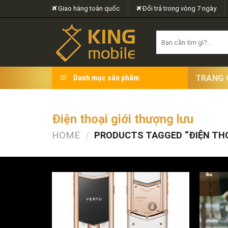
Skip
Giao hàng toàn quốc
Đổi trả trong vòng 7 ngày
to
content
Search
for:
TRANG 
Danh mục sản phẩm
Điện thoại giới thượng lưu
HOME
/
PRODUCTS TAGGED “ĐIỆN THO
FILTER