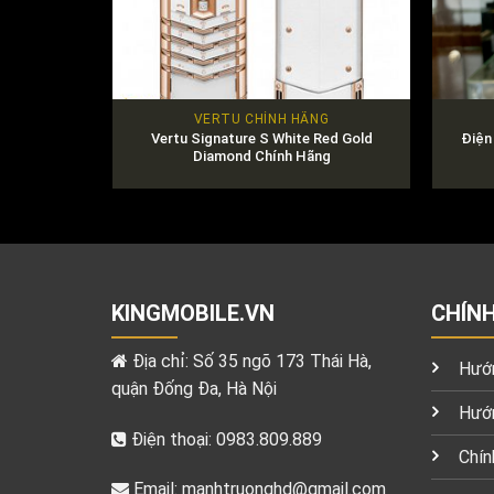
VERTU CHÍNH HÃNG
Vertu Signature S White Red Gold
Điện
Diamond Chính Hãng
KINGMOBILE.VN
CHÍN
Địa chỉ: Số 35 ngõ 173 Thái Hà,
Hướn
quận Đống Đa, Hà Nội
Hướn
Điện thoại: 0983.809.889
Chín
Email:
manhtruonghd@gmail.com