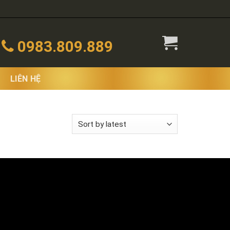
0983.809.889
LIÊN HỆ
wing all 2 results