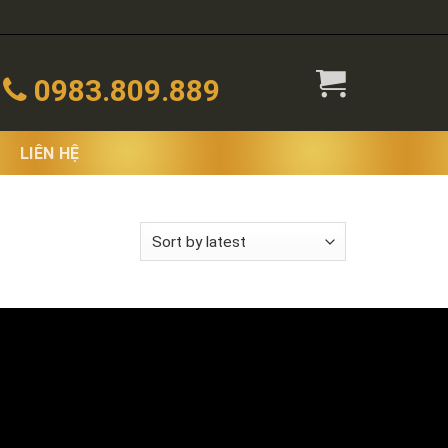
0983.809.889
LIÊN HỆ
 the single result