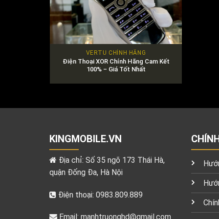
VERTU CHÍNH HÃNG
Điện Thoại XOR Chính Hãng Cam Kết
100% – Giá Tốt Nhất
KINGMOBILE.VN
CHÍN
Địa chỉ: Số 35 ngõ 173 Thái Hà,
Hướn
quận Đống Đa, Hà Nội
Hướn
Điện thoại: 0983.809.889
Chín
Email:
manhtruonghd@gmail.com