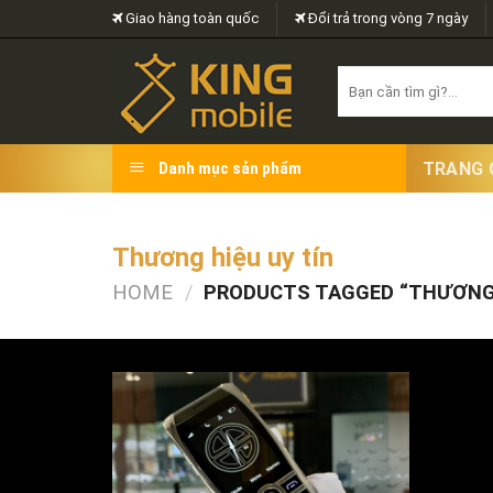
Skip
Giao hàng toàn quốc
Đổi trả trong vòng 7 ngày
to
content
Search
for:
TRANG 
Danh mục sản phẩm
Thương hiệu uy tín
HOME
/
PRODUCTS TAGGED “THƯƠNG 
FILTER