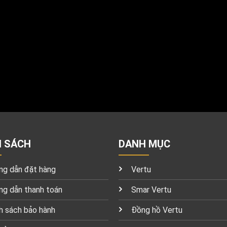
H SÁCH
DANH MỤC
g dẫn đặt hàng
Vertu
g dẫn thanh toán
Smar Vertu
h sách bảo hành
Đồng hồ Vertu