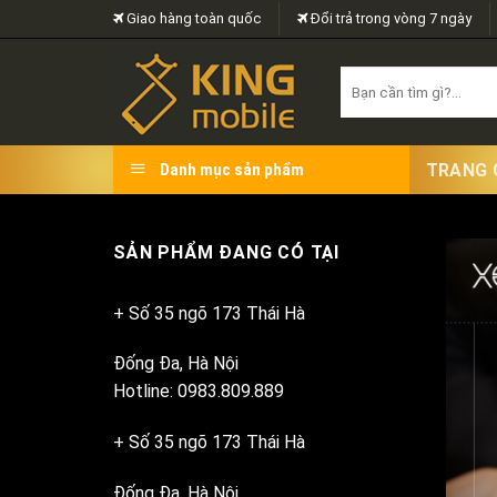
Skip
Giao hàng toàn quốc
Đổi trả trong vòng 7 ngày
to
content
Search
for:
TRANG 
Danh mục sản phẩm
SẢN PHẨM ĐANG CÓ TẠI
+ Số 35 ngõ 173 Thái Hà
Đống Đa, Hà Nội
Hotline: 0983.809.889
+ Số 35 ngõ 173 Thái Hà
Đống Đa, Hà Nội