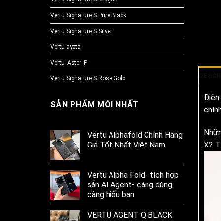
Vertu Signature S Pure Black
Vertu Signature S Silver
Vertu ayxta
Vertu_Aster_P
DESCR
Vertu Signature S Rose Gold
Điện
SẢN PHẨM MỚI NHẤT
chín
Nhữn
Vertu Alphafold Chính Hãng
Giá Tốt Nhất Việt Nam
X2 T
Vertu Alpha Fold- tích hợp
sẵn AI Agent- càng dùng
càng hiểu bạn
VERTU AGENT Q BLACK