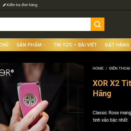
Kiểm tra đơn hàng
CHỦ
SẢN PHẨM
TIN TỨC – BÀI VIẾT
ĐẶT HÀNG
HOME
/
ĐIỆN THOẠI
XOR X2 Tit
Hãng
Classic Rose mang 
tinh xảo bậc nhất.