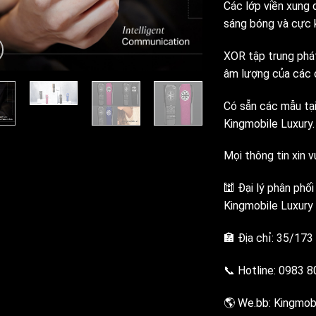
Các lớp viền xung
sáng bóng và cực 
XOR tập trung phát
âm lượng của các c
Có sẵn các mẫu tại
Kingmobile Luxury.
Mọi thông tin xin vu
🕍 Đại lý phân phố
Kingmobile Luxury
🏣 Địa chỉ: 35/173
📞 Hotline: 0983 
🌎 We.bb: Kingmobi