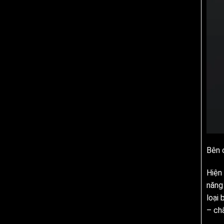
Bên 
Hiện
năng
loại
– ch