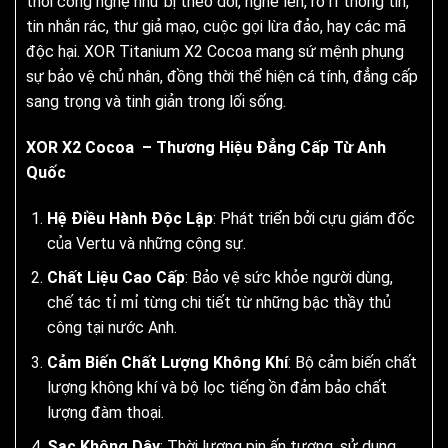
thời công nghệ như bị theo dõi, nghe lén, rò rỉ thông tin,
tin nhắn rác, thư giả mạo, cuộc gọi lừa đảo, hay các mã
độc hại. XOR Titanium X2 Cocoa mang sứ mệnh phụng
sự bảo vệ chủ nhân, đồng thời thể hiện cá tính, đẳng cấp
sang trọng và tinh giản trong lối sống.
XOR X2 Cocoa – Thương Hiệu Đẳng Cấp Từ Anh
Quốc
Hệ Điều Hành Độc Lập
: Phát triển bởi cựu giám đốc
của Vertu và những cộng sự.
Chất Liệu Cao Cấp
: Bảo vệ sức khỏe người dùng,
chế tác tỉ mỉ từng chi tiết từ những bậc thầy thủ
công tại nước Anh.
Cảm Biến Chất Lượng Không Khí
: Bộ cảm biến chất
lượng không khí và bộ lọc tiếng ồn đảm bảo chất
lượng đàm thoại.
Sạc Không Dây
: Thời lượng pin ấn tượng, sử dụng