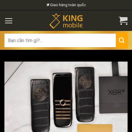
Skip
Giao hàng toàn quốc
to
content
Search
for: