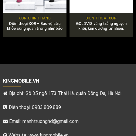
XOR CHÍNH HÃNG
ĐIỆN THOẠI XOR
Điện thoại XOR – Bảo vệ sức
GOLDVIS vàng trắng nguyên
khỏe cũng quan trọng như bảo
khối, kim cương tự nhiên.
vệ dữ liệu của bạn.
KINGMOBILE.VN
Địa chỉ: Số 35 ngõ 173 Thái Hà, quận Đống Đa, Hà Nội
Điện thoại: 0983.809.889
Email:
manhtruonghd@gmail.com
Website: www.kingmobile.vn