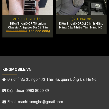
VERTU CHÍNH HÃNG
ĐIỆN THOẠI XOR
Điện Thoại XOR Titanium
Điện Thoại XOR X2 Chính Hãng
Classic Alligator Da Cá Sấu
Nâng Cấp Nhiều Tính Năng Nổi
Original
Current
200.000.000
₫
150.000.000
₫
Bật
price
price
was:
is:
200.000.000₫.
150.000.000₫.
KINGMOBILE.VN
Địa chỉ: Số 35 ngõ 173 Thái Hà, quận Đống Đa, Hà Nội
Điện thoại: 0983.809.889
Email:
manhtruonghd@gmail.com