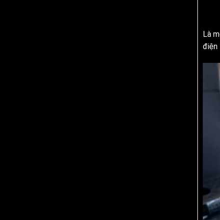
Là m
điện