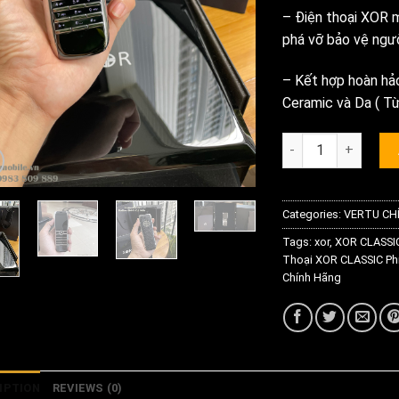
– Điện thoại XOR 
phá vỡ bảo vệ ngườ
– Kết hợp hoàn hảo
Ceramic và Da ( Từ
Điện Thoại Xor Cla
Categories:
VERTU CH
Tags:
xor
,
XOR CLASSI
Thoại XOR CLASSIC Ph
Chính Hãng
IPTION
REVIEWS (0)