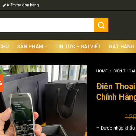
Kiểm tra đơn hàng
CHỦ
SẢN PHẨM
TIN TỨC – BÀI VIẾT
ĐẶT HÀNG
HOME
/
ĐIỆN THOẠI
%
Điện Thoại
Chính Hãn
120
– Được nhập khẩu 