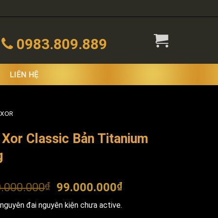
0983.809.889
LIÊN HỆ
 XOR
 Xor Classic Bản Titanium
g
Original
Current
.000.000
₫
99.000.000
₫
price
price
nguyên đai nguyên kiện chưa active.
was:
is: