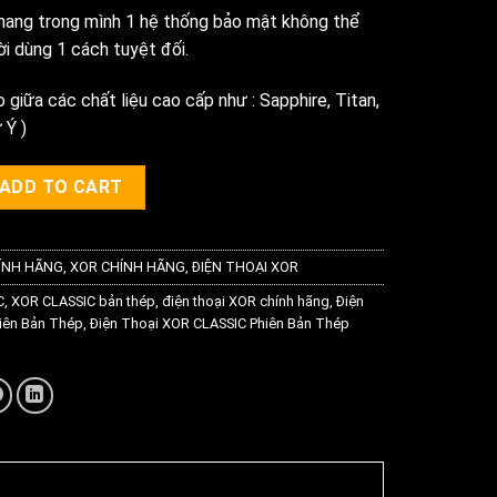
120.000.000₫.
99.000.000₫.
mang trong mình 1 hệ thống bảo mật không thể
i dùng 1 cách tuyệt đối.
 giữa các chất liệu cao cấp như : Sapphire, Titan,
 Ý )
ssic Bản Titanium Chính Hãng quantity
ADD TO CART
ÍNH HÃNG
,
XOR CHÍNH HÃNG
,
ĐIỆN THOẠI XOR
C
,
XOR CLASSIC bản thép
,
điện thoại XOR chính hãng
,
Điện
iên Bản Thép
,
Điện Thoại XOR CLASSIC Phiên Bản Thép