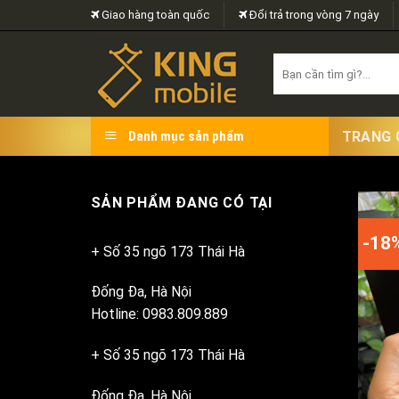
Skip
Giao hàng toàn quốc
Đổi trả trong vòng 7 ngày
to
content
Search
for:
TRANG 
Danh mục sản phẩm
SẢN PHẨM ĐANG CÓ TẠI
-18
+ Số 35 ngõ 173 Thái Hà
Đống Đa, Hà Nội
Hotline: 0983.809.889
+ Số 35 ngõ 173 Thái Hà
Đống Đa, Hà Nội